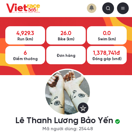
4,929.3
26.0
0.0
Run (km)
Bike (km)
Swim (km)
6
1,378,741đ
Đơn hàng
Điểm thưởng
Đóng góp (vnđ)
Lê Thanh Lương Bảo Yến
Mã người dùng: 25448