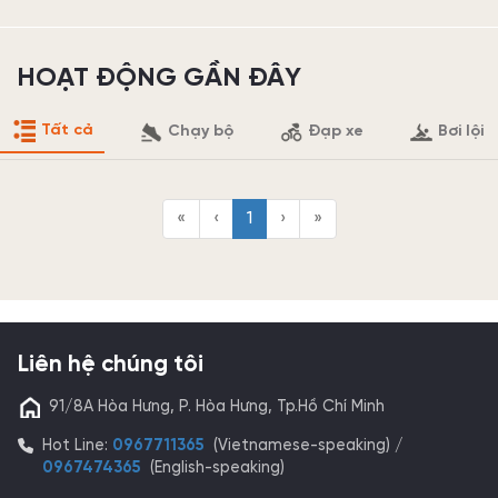
HOẠT ĐỘNG GẦN ĐÂY
Tất cả
Chạy bộ
Đạp xe
Bơi lội
«
‹
1
›
»
Liên hệ chúng tôi
91/8A Hòa Hưng, P. Hòa Hưng, Tp.Hồ Chí Minh
Hot Line:
0967711365
(Vietnamese-speaking) /
0967474365
(English-speaking)