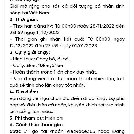
Giải mở rộng cho tất cả đối tượng cá nhân sinh
sống tại Việt Nam.
2. Thời gian:
- Thời hạn đăng ký: Từ 00h00 ngày 28/11/2022 đến
23h59 ngày 11/12/2022.
- Thời gian ghi nhận kết quả: Từ 00h00 ngày
12/12/2022 đến 23h59 ngày 01/01/2023.
3. Cự ly giải chạy:
- Hình thức: Chạy bộ, đi bộ.
- Cự ly:
5km, 10km, 21km
- Hoàn thành trong 1 lần chạy duy nhất.
- Vận động viên có thể hoàn thành nhiều lần, kết
quả sẽ tính cho lần chạy tốt nhất.
4. Địa điểm:
Vận động viên lựa chọn địa điểm đi bộ, chạy bộ phù
hợp với điều kiện cá nhân, khuyến khích tại vực mình
sinh sống, làm việc...
5. Phí tham dự:
Miễn phí
6. Cách thức tham gia:
Bước 1:
Tạo tài khoản VietRace365 hoặc Đăng