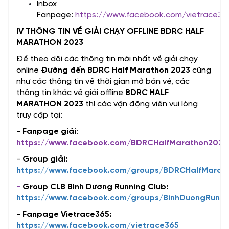
Inbox
Fanpage:
https://www.facebook.com/vietrace36
IV THÔNG TIN VỀ GIẢI CHẠY OFFLINE BDRC HALF
MARATHON 2023
Để theo dõi các thông tin mới nhất về giải chạy
online
Đường đến BDRC Half Marathon 2023
cũng
như các thông tin về thời gian mở bán vé, các
thông tin khác về giải offline
BDRC HALF
MARATHON 2023
thì các vận động viên vui lòng
truy cập tại:
- Fanpage giải
:
https://www.facebook.com/BDRCHalfMarathon2023
-
Group giải:
https://www.facebook.com/groups/BDRCHalfMarat
-
Group CLB Bình Dương Running Club:
https://www.facebook.com/groups/BinhDuongRunni
- Fanpage Vietrace365:
https://www.facebook.com/vietrace365