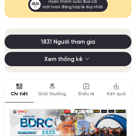
Hoàn thành cuộc đua với
một hoạt động hợp lệ duy nhất
1831 Người tham gia
Xem thống kê
Chi tiết
Giải thưởng
Điều lệ
Kết quả