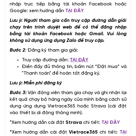
nhập trực tiếp bằng tài khoản Facebook hoặc
Google: xem hướng dẫn
TẠI ĐÂY
Lưu ý: Người tham gia cần truy cập đường dẫn giải
chạy trên trình duyệt web để có thể đăng nhập
bằng tài khoản Facebook hoặc Gmail. Vui lòng
không sử dụng ứng dụng Zalo để truy cập.
Bước 2
: Đăng ký tham gia giải:
Truy cập đường dẫn:
TẠI ĐÂY
Điền đầy đủ thông tin, bấm nút “Đặt mua” và
"Thanh toán" để hoàn tất đăng ký.
Lưu ý: Miễn phí đăng ký
Bước 3:
Vận động viên tham gia chạy và ghi nhận lại
kết quả chạy bộ hàng ngày của mình bằng cách sử
dụng ứng dụng Vietrace365 hoặc Strava (cài đặt
vào thiết bị di động thông minh).
*Xem hướng dẫn cài đặt
Strava
chi tiết:
TẠI ĐÂY
*
Xem hướng dẫn cài đặt
Vietrace365
chi tiết
:
TẠI