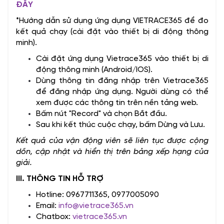
ĐÂY
*Hướng dẫn sử dụng ứng dụng VIETRACE365 để đo
kết quả chạy (cài đặt vào thiết bị di động thông
minh).
Cài đặt ứng dụng Vietrace365 vào thiết bị di
động thông minh (Android/IOS).
Dùng thông tin đăng nhập trên Vietrace365
để đăng nhập ứng dụng. Người dùng có thể
xem được các thông tin trên nền tảng web.
Bấm nút "Record" và chọn Bắt đầu.
Sau khi kết thúc cuộc chạy, bấm Dừng và Lưu.
Kết quả của vận động viên sẽ liên tục được cộng
dồn, cập nhật và hiển thị trên bảng xếp hạng của
giải.
III. THÔNG TIN HỖ TRỢ
Hotline: 0967711365, 0977005090
Email:
info@vietrace365.vn
Chatbox:
vietrace365.vn