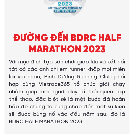
ĐƯỜNG ĐẾN BDRC HALF
MARATHON 2023
Với mục đích tạo sân chơi giao lưu và kết nối
tất cả các anh chị em runner khắp mọi miền
lại với nhau, Bình Dương Running Club phối
hợp cùng Vietrace365 tổ chức giải chạy
nhằm giúp mọi người duy trì thói quen tập
thể thao, đặc biệt sẽ là một bước đà hoàn
hảo để chúng ta cùng chào đón một sự kiện
sẽ được bùng nổ vào đầu năm sau, đó là
BDRC HALF MARATHON 2023