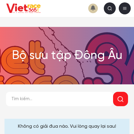
Bộ sưu tập Đông Âu
Không có giải đua nào. Vui lòng quay lại sau!