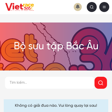
Bộ sưu tập Bắc Âu
Không có giải đua nào. Vui lòng quay lại sau!