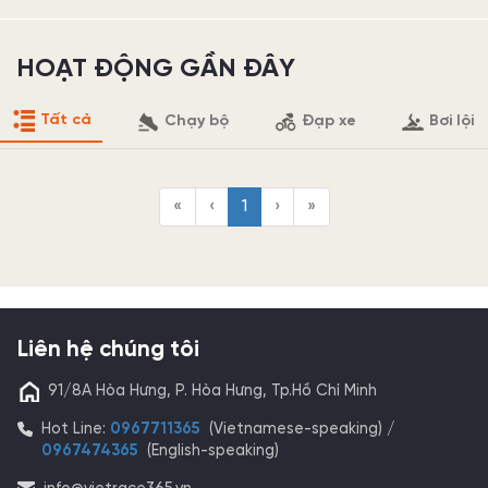
HOẠT ĐỘNG GẦN ĐÂY
Tất cả
Chạy bộ
Đạp xe
Bơi lội
«
‹
1
›
»
Liên hệ chúng tôi
91/8A Hòa Hưng, P. Hòa Hưng, Tp.Hồ Chí Minh
Hot Line:
0967711365
(Vietnamese-speaking) /
0967474365
(English-speaking)