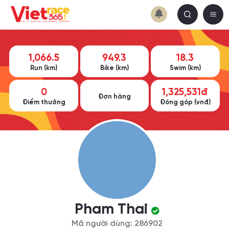
1,066.5
949.3
18.3
Run (km)
Bike (km)
Swim (km)
0
1,325,531đ
Đơn hàng
Điểm thưởng
Đóng góp (vnđ)
Pham Thai
Mã người dùng: 286902