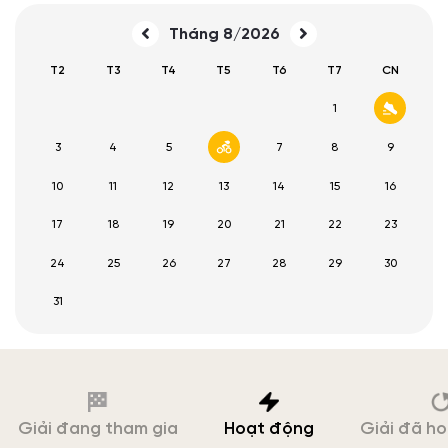
Tháng 8/2026
T2
T3
T4
T5
T6
T7
CN
1
2
3
4
5
6
7
8
9
10
11
12
13
14
15
16
17
18
19
20
21
22
23
24
25
26
27
28
29
30
31
Giải đang tham gia
Hoạt động
Giải đã h