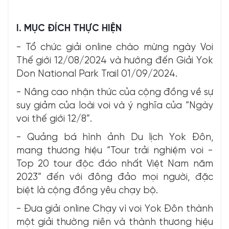
I. MỤC ĐÍCH THỰC HIỆN
- Tổ chức giải online chào mừng ngày Voi
Thế giới 12/08/2024 và
hướng đến Giải Yok
Don National Park Trail 01/09/2024.
- Nâng cao nhận thức của cộng đồng về sự
suy giảm của loài voi và ý nghĩa của “Ngày
voi thế giới 12/8”.
- Quảng bá hình ảnh Du lịch Yok Đôn,
mang thương hiệu “Tour trải nghiệm voi -
Top 20 tour độc đáo nhất Việt Nam năm
2023” đến với đông đảo mọi người, đặc
biệt là cộng đồng yêu chạy bộ.
- Đưa giải online Chạy vì voi Yok Đôn thành
một giải thường niên và thành thương hiệu