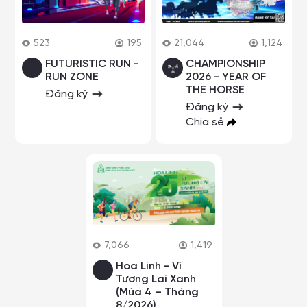
523
195
21,044
1,124
FUTURISTIC RUN -
CHAMPIONSHIP
RUN ZONE
2026 - YEAR OF
THE HORSE
Đăng ký
Đăng ký
Chia sẻ
7,066
1,419
Hoa Linh - Vì
Tương Lai Xanh
(Mùa 4 – Tháng
8/2026)