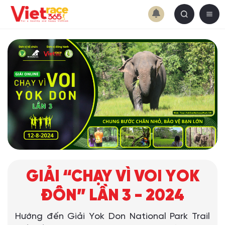
GIẢI “CHẠY VÌ VOI YOK
ĐÔN” LẦN 3 - 2024
Hướng đến Giải Yok Don National Park Trail