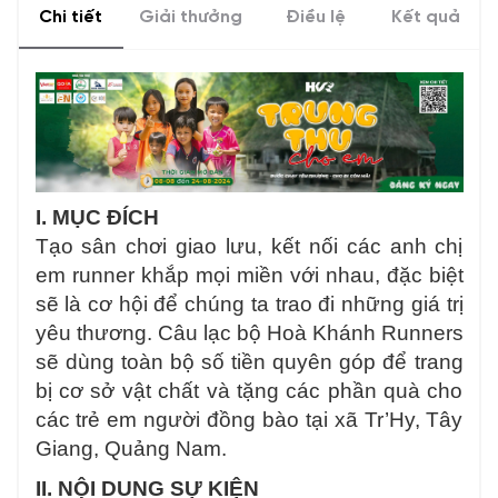
Chi tiết
Giải thưởng
Điều lệ
Kết quả
I. MỤC ĐÍCH
Tạo sân chơi giao lưu, kết nối các anh chị
em runner khắp mọi miền với nhau, đặc biệt
sẽ là cơ hội để chúng ta trao đi những giá trị
yêu thương. Câu lạc bộ Hoà Khánh Runners
sẽ dùng toàn bộ số tiền quyên góp để trang
bị cơ sở vật chất và tặng các phần quà cho
các trẻ em người đồng bào tại xã Tr’Hy, Tây
Giang, Quảng Nam.
II. NỘI DUNG SỰ KIỆN