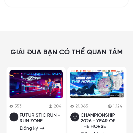
GIẢI ĐUA BẠN CÓ THỂ QUAN TÂM
553
204
21,065
1,124
FUTURISTIC RUN -
CHAMPIONSHIP
RUN ZONE
2026 - YEAR OF
THE HORSE
Đăng ký