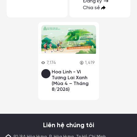
Đăng ký
Chia sẻ
7,174
1,419
Hoa Linh - Vì
Tương Lai Xanh
(Mùa 4 – Tháng
8/2026)
Liên hệ chúng tôi
91/8A Hòa Hưng, P. Hòa Hưng, Tp.Hồ Chí Minh