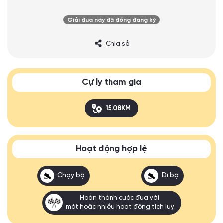
Giải đua này đã đóng đăng ký
Chia sẻ
Cự ly tham gia
15.08KM
Hoạt động hợp lệ
Chạy bộ
Đi bộ
Hoàn thành cuộc đua với
một hoặc nhiều hoạt động tích luỹ