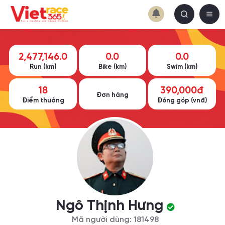
2,477,146.0
0.0
0.0
Run (km)
Bike (km)
Swim (km)
18
390,000đ
Đơn hàng
Điểm thưởng
Đóng góp (vnđ)
Ngô Thịnh Hưng
Mã người dùng: 181498