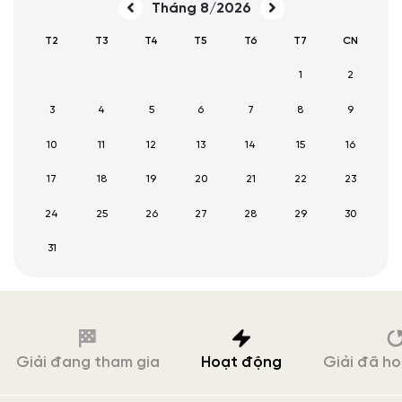
Tháng 8/2026
T2
T3
T4
T5
T6
T7
CN
1
2
3
4
5
6
7
8
9
10
11
12
13
14
15
16
17
18
19
20
21
22
23
24
25
26
27
28
29
30
31
Giải đang tham gia
Hoạt động
Giải đã h