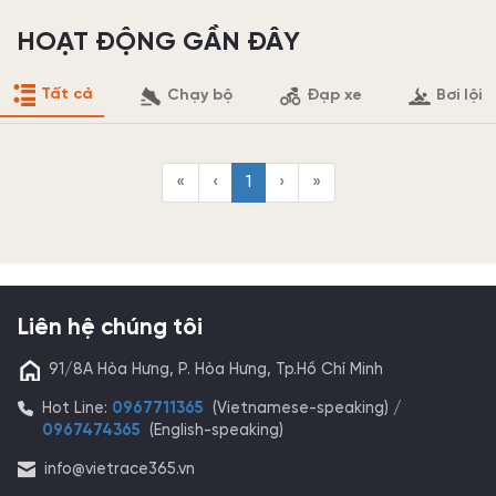
HOẠT ĐỘNG GẦN ĐÂY
Tất cả
Chạy bộ
Đạp xe
Bơi lội
«
‹
1
›
»
Liên hệ chúng tôi
91/8A Hòa Hưng, P. Hòa Hưng, Tp.Hồ Chí Minh
Hot Line:
0967711365
(Vietnamese-speaking) /
0967474365
(English-speaking)
info@vietrace365.vn