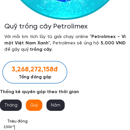
Quỹ trồng cây Petrolimex
Với mỗi km tích lũy từ giải chạy online "
Petrolimex - Vì
một Việt Nam Xanh
", Petrolimex sẽ ủng hộ
5.000 VNĐ
để gây quỹ
trồng cây
.
3,268,272,158đ
Tổng đóng góp
Thống kê quyên góp theo thời gian
Tháng
Quý
Năm
Triệu đồng
3,500