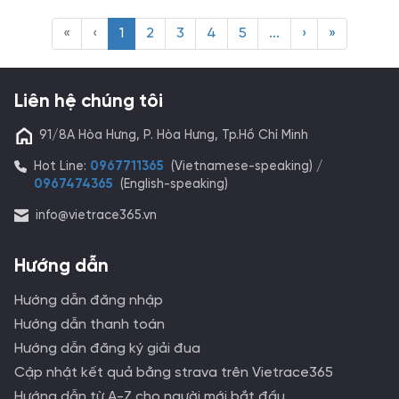
«
‹
1
2
3
4
5
...
›
»
Liên hệ chúng tôi
91/8A Hòa Hưng, P. Hòa Hưng, Tp.Hồ Chí Minh
Hot Line:
0967711365
(Vietnamese-speaking) /
0967474365
(English-speaking)
info@vietrace365.vn
Hướng dẫn
Hướng dẫn đăng nhập
Hướng dẫn thanh toán
Hướng dẫn đăng ký giải đua
Cập nhật kết quả bằng strava trên Vietrace365
Hướng dẫn từ A-Z cho người mới bắt đầu