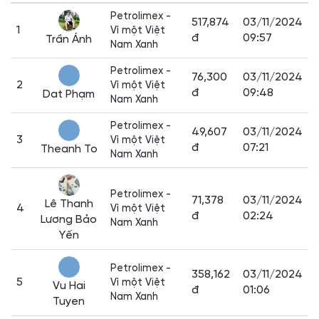
Petrolimex -
517,874
03/11/2024
1
Vì một Việt
đ
09:57
Trần Ánh
Nam Xanh
Petrolimex -
76,300
03/11/2024
2
Vì một Việt
đ
09:48
Dat Phạm
Nam Xanh
Petrolimex -
49,607
03/11/2024
3
Vì một Việt
đ
07:21
Theanh To
Nam Xanh
Petrolimex -
71,378
03/11/2024
Lê Thanh
4
Vì một Việt
đ
02:24
Lương Bảo
Nam Xanh
Yến
Petrolimex -
358,162
03/11/2024
5
Vì một Việt
Vu Hai
đ
01:06
Nam Xanh
Tuyen