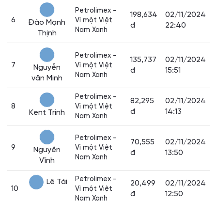
Petrolimex -
198,634
02/11/2024
6
Vì một Việt
Đào Mạnh
đ
22:40
Nam Xanh
Thịnh
Petrolimex -
135,737
02/11/2024
7
Vì một Việt
Nguyễn
đ
15:51
Nam Xanh
văn Minh
Petrolimex -
82,295
02/11/2024
8
Vì một Việt
đ
14:13
Kent Trinh
Nam Xanh
Petrolimex -
70,555
02/11/2024
9
Vì một Việt
Nguyễn
đ
13:50
Nam Xanh
Vĩnh
Petrolimex -
Lê Tài
20,499
02/11/2024
10
Vì một Việt
đ
12:50
Nam Xanh