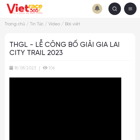
/
/
/
Trang chủ
Tin Tức
Video
Bài viết
THGL - LỄ CÔNG BỐ GIẢI GIA LAI
CITY TRAIL 2023
18/08/2023
|
106