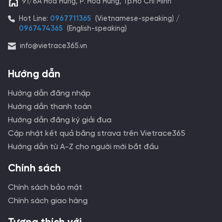
91/8A Hòa Hưng, P. Hòa Hưng, Tp.Hồ Chí Minh
Hot Line:
0967711365
(Vietnamese-speaking) /
0967474365
(English-speaking)
info@vietrace365.vn
Hướng dẫn
Hướng dẫn đăng nhập
Hướng dẫn thanh toán
Hướng dẫn đăng ký giải đua
Cập nhật kết quả bằng strava trên Vietrace365
Hướng dẫn từ A-Z cho người mới bắt đầu
Chính sách
Chính sách bảo mật
Chính sách giao hàng