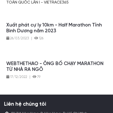
TOÀN QUỐC LẦN I - VIETRACE365
Xuất phát cự ly 10km - Half Marathon Tỉnh
Bình Dương năm 2023
26/03/2023
|
126
WEBTHETHAO - ÔNG BỐ CHẠY MARATHON
TỪ NHÀ RA NGÕ
17/12/2022
|
79
Liên hệ chúng tôi