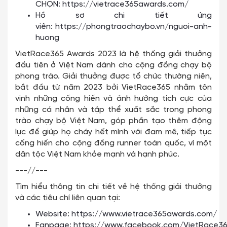
CHỌN:
https://vietrace365awards.com/
Hồ sơ chi tiết ứng
viên:
https://phongtraochaybo.vn/nguoi-anh-
huong
VietRace365 Awards 2023 là hệ thống giải thưởng
đầu tiên ở Việt Nam dành cho cộng đồng chạy bộ
phong trào. Giải thưởng được tổ chức thường niên,
bắt đầu từ năm 2023 bởi VietRace365 nhằm tôn
vinh những cống hiến và ảnh hưởng tích cực của
những cá nhân và tập thể xuất sắc trong phong
trào chạy bộ Việt Nam, góp phần tạo thêm động
lực để giúp họ cháy hết mình với đam mê, tiếp tục
cống hiến cho cộng đồng runner toàn quốc, vì một
dân tộc Việt Nam khỏe mạnh và hạnh phúc.
---//---
Tìm hiểu thông tin chi tiết về hệ thống giải thưởng
và các tiêu chí liên quan tại:
Website:
https://www.vietrace365awards.com/
Fanpage:
https://www.facebook.com/VietRace3