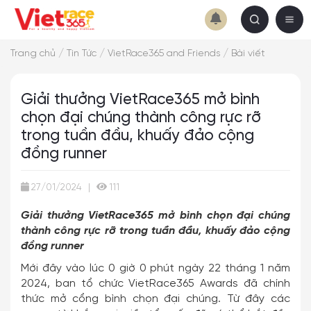
/
/
/
Trang chủ
Tin Tức
VietRace365 and Friends
Bài viết
Giải thưởng VietRace365 mở bình
chọn đại chúng thành công rực rỡ
trong tuần đầu, khuấy đảo cộng
đồng runner
27/01/2024
|
111
Giải thưởng VietRace365 mở bình chọn đại chúng
thành công rực rỡ trong tuần đầu, khuấy đảo cộng
đồng runner
Mới đây
vào lúc 0 giờ 0 phút ngày 22 tháng 1 năm
2024, ban tổ chức VietRace365 Awards đã chính
thức mở cổng bình chọn đại chúng. Từ đây các