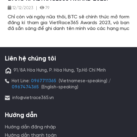
12/12/2023
|
79
Chỉ còn vài ngày nữa thôi, BTC sẽ chính thức mở form
đăng kí tham gia VietRace365 Awards 2023, và bạn
đã sẵn sàng để ghi danh tên mình vào các hạng mục
đề cử chưa?
Liên hệ chúng tôi
91/8A Hòa Hưng, P. Hòa Hưng, Tp.Hồ Chí Minh
Hot Line:
0967711365
(Vietnamese-speaking) /
0967474365
(English-speaking)
info@vietrace365.vn
Hướng dẫn
Hướng dẫn đăng nhập
Hướng dẫn thanh toán