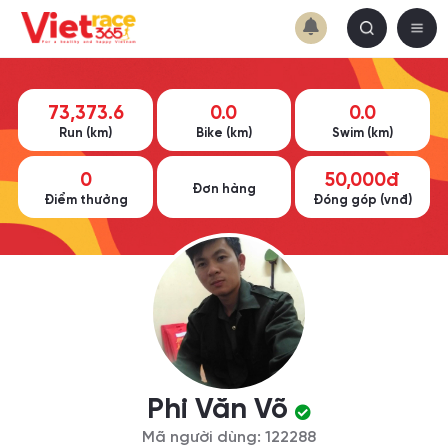
73,373.6
0.0
0.0
Run (km)
Bike (km)
Swim (km)
0
50,000đ
Đơn hàng
Điểm thưởng
Đóng góp (vnđ)
Phi Văn Võ
Mã người dùng: 122288