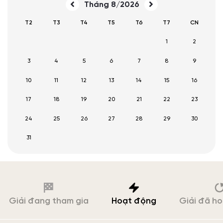
Tháng 8/2026
T2
T3
T4
T5
T6
T7
CN
1
2
3
4
5
6
7
8
9
10
11
12
13
14
15
16
17
18
19
20
21
22
23
24
25
26
27
28
29
30
31
Giải đang tham gia
Hoạt động
Giải đã h