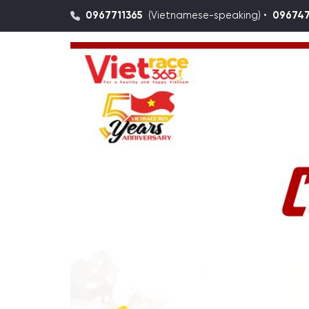
0967711365
(Vietnamese-speaking) •
09674