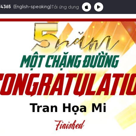
74365
(English-speaking)
Tải ứng dụng