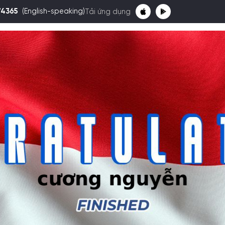
74365
(English-speaking)
Tải ứng dụng