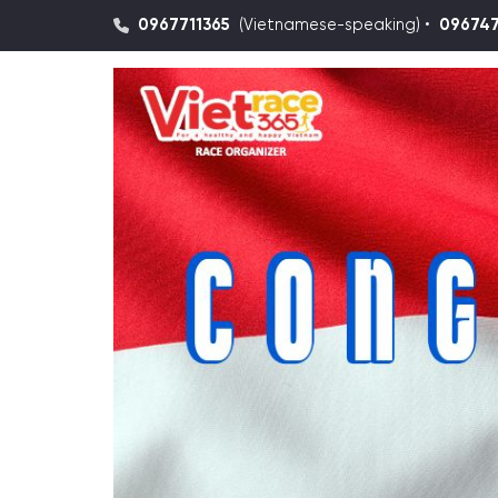
0967711365
(Vietnamese-speaking) •
09674