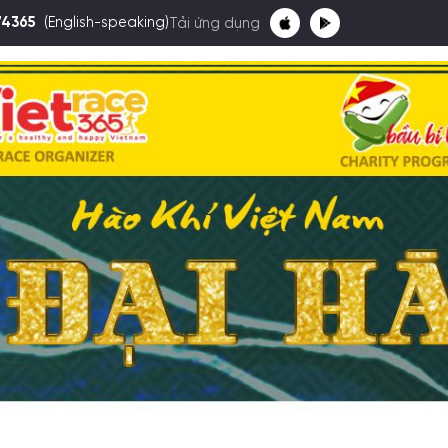
74365
(English-speaking)
Tải ứng dụng