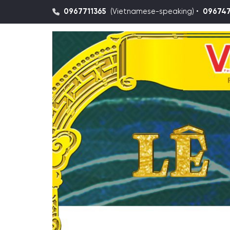
0967711365
(Vietnamese-speaking) •
09674