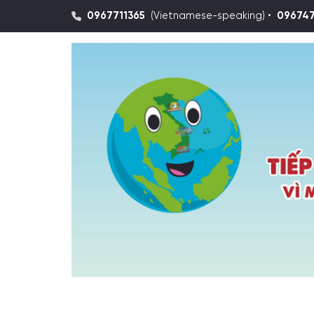
0967711365
(Vietnamese-speaking) •
09674