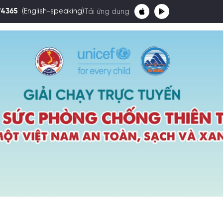
74365
(English-speaking)
Tải ứng dụng