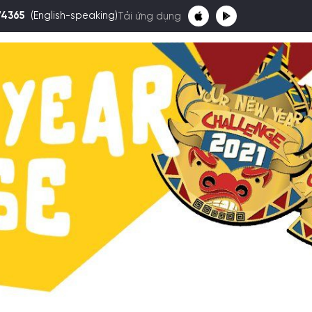
74365
(English-speaking)
Tải ứng dụng