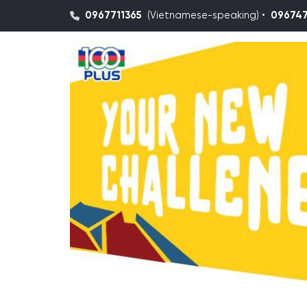
0967711365
(Vietnamese-speaking) •
09674