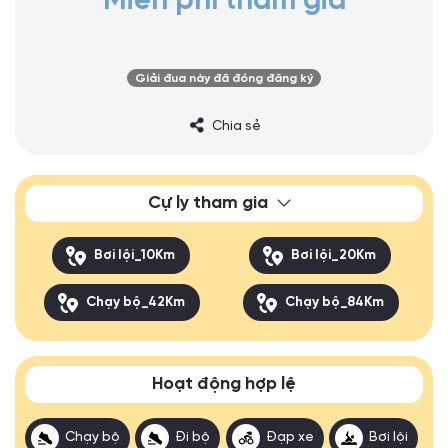
Miễn phí tham gia
Giải đua này đã đóng đăng ký
Chia sẻ
Cự ly tham gia
Bơi lội_10Km
Bơi lội_20Km
Chạy bộ_42Km
Chạy bộ_84Km
Hoạt động hợp lệ
Chạy bộ
Đi bộ
Đạp xe
Bơi lội