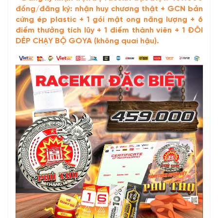
đồng/đăng ký: nhận huy chương thật + GCN bản
cứng ép plastic + 1 gói mật ong năng lượng + 6
điểm thưởng tích lũy + 1 điểm thành viên + 1 ĐÔI
DÉP CHẠY BỘ GOYA (không quai hậu).