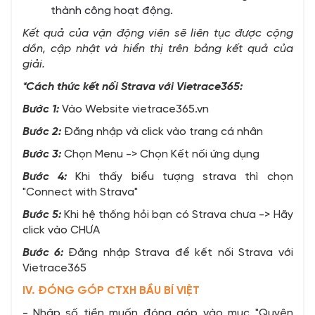
thành công hoạt động.
Kết quả của vận động viên sẽ liên tục được cộng
dồn, cập nhật và hiển thị trên bảng kết quả của
giải.
*Cách thức kết nối Strava với Vietrace365:
Bước 1:
Vào Website vietrace365.vn
Bước 2:
Đăng nhập và click vào trang cá nhân
Bước 3:
Chọn Menu -> Chọn Kết nối ứng dụng
Bước 4:
Khi thấy biểu tượng strava thì chọn
"Connect with Strava"
Bước 5:
Khi hệ thống hỏi bạn có Strava chưa -> Hãy
click vào CHƯA
Bước 6:
Đăng nhập Strava để kết nối Strava với
Vietrace365
IV. ĐÓNG GÓP CTXH BẦU BÍ VIỆT
- Nhập số tiền muốn đóng góp vào mục "Quyên