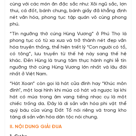
cùng với các món ăn đặc sắc như: Xôi ngũ sắc, lợn
thui, cá đốt, bánh chưng, bánh giầy đã khẳng định
nét văn hóa, phong tục tập quán vô cùng phong
phú.
“Tín ngưỡng thờ cúng Hùng Vương” ở Phú Thọ là
phong tục có từ xa xưa và trở thành nét đẹp văn
hóa truyền thống, thể hiện triết lý “Con người có tổ,
có tông”, lưu truyền từ thế hệ này sang thế hệ
khác. Đền Hùng là trung tâm thực hành nghi lễ tín
ngưỡng thờ cúng Hùng Vương lớn nhất và lâu đời
nhất ở Việt Nam.
“Hát Xoan” còn gọi là hát cửa đình hay “Khúc môn
đình", một loại hình khi múa có hát và ngược lại khi
hát có múa trong âm vang tiếng nhạc cụ là một
chiếc trống da. Đây là di sản văn hóa phi vật thể
quý báu của vùng Đất Tổ nói riêng và trong kho
tàng di sản văn hóa dân tộc nói chung.
II. NỘI DUNG GIẢI ĐUA