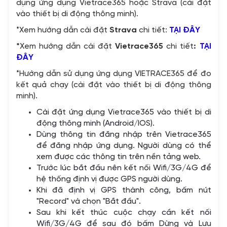
dụng ứng dụng Vietrace365 hoặc Strava (cài đặt
vào thiết bị di động thông minh).
*Xem hướng dẫn cài đặt
Strava
chi tiết:
TẠI ĐÂY
*
Xem hướng dẫn cài đặt
Vietrace365
chi tiết
:
TẠI
ĐÂY
*Hướng dẫn sử dụng ứng dụng VIETRACE365 để đo
kết quả chạy (cài đặt vào thiết bị di động thông
minh).
Cài đặt ứng dụng Vietrace365 vào thiết bị di
động thông minh (Android/IOS).
Dùng thông tin đăng nhập trên Vietrace365
để đăng nhập ứng dụng. Người dùng có thể
xem được các thông tin trên nền tảng web.
Trước lúc bắt đầu nên kết nối Wifi/3G/4G để
hệ thống định vị được GPS người dùng.
Khi đã định vị GPS thành công, bấm nút
"Record" và chọn "Bắt đầu".
Sau khi kết thúc cuộc chạy cần kết nối
Wifi/3G/4G để sau đó bấm Dừng và Lưu