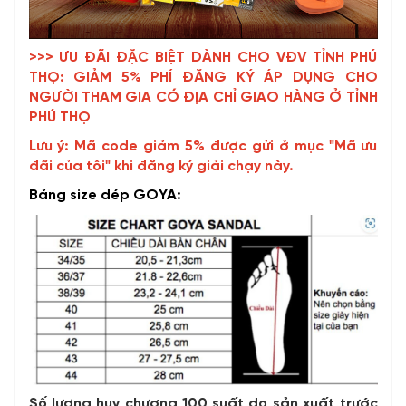
>>> ƯU ĐÃI ĐẶC BIỆT DÀNH CHO VĐV TỈNH PHÚ
THỌ: GIẢM 5% PHÍ ĐĂNG KÝ ÁP DỤNG CHO
NGƯỜI THAM GIA CÓ ĐỊA CHỈ GIAO HÀNG Ở TỈNH
PHÚ THỌ
Lưu ý: Mã code giảm 5% được gửi ở mục "Mã ưu
đãi của tôi" khi đăng ký giải chạy này.
Bảng size dép GOYA:
Số lượng huy chương 100 suất do sản xuất trước