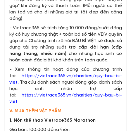
góp" khi đăng ký và thanh toán. (Mỗi người có thể
lan toả và cho đi những giá trị tốt đẹp đến cộng
đồng)
- Vietrace365 sẽ trích tặng 10.000 đồng/suất đăng
ký có huy chương thật + toàn bộ số tiền VĐV quyên
góp cho Chương trình xã hội BẦU BÍ VIỆT sẽ được sử
dụng tài trợ những suất
trợ cấp dài hạn (cấp
hàng tháng, nhiều năm)
cho những học sinh có
hoàn cảnh đặc biệt khó khăn trên toàn quốc.
- Xem thông tin hoạt động của chương trình
tại:
https://vietrace365.vn/charities/quy-bau-bi-
viet.
Tra cứu danh sách người đóng góp, danh sách
học sinh nhận trợ cấp
tại:
https://vietrace365.vn/charities/quy-bau-bi-
viet
V. MUA THÊM VẬT PHẨM
1. Nón thể thao Vietrace365 Marathon
Giá bán: 100,000 đồng/nón