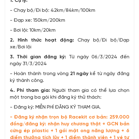
1. Cự ly:
- Chạy bộ/Đi bộ: 42km/84km/100km
- Đạp xe: 150km/200km
- Bơi lội: 10km/20km
2. Hình thức hoạt động:
Chạy bộ/Đi bộ/Đạp
xe/Bơi lội
3. Thời gian đăng ký:
Từ ngày 06/3/2024 đến
ngày 31/3/2024
- Hoàn thành trong vòng
21 ngày
kể từ ngày đăng
ký thành công.
4. Phí tham gia:
Người tham gia có thể lựa chọn
một trong ba gói khi đăng ký thử thách:
- Đăng ký: MIỄN PHÍ ĐĂNG KÝ THAM GIA.
- Đăng ký nhận trọn bộ Racekit cơ bản: 259.000
đồng/đăng ký: nhận huy chương thật + GCN bản
cứng ép plastic + 1 gói mật ong năng lượng + 6
điểm thưởng tích lũy + 1 điểm thành viên + 1 vé tự