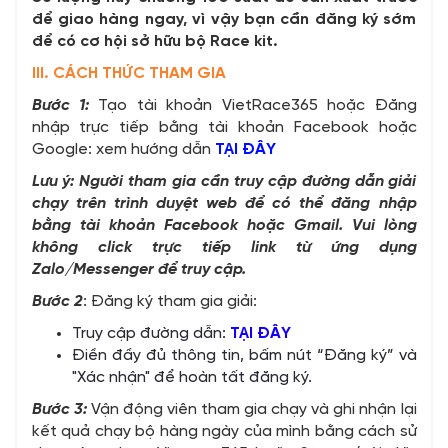
để giao hàng ngay, vì vậy bạn cần đăng ký sớm
để có cơ hội sở hữu bộ Race kit.
III. CÁCH THỨC THAM GIA
Bước 1:
Tạo tài khoản VietRace365 hoặc Đăng
nhập trực tiếp bằng tài khoản Facebook hoặc
Google: xem hướng dẫn
TẠI ĐÂY
Lưu ý: Người tham gia cần truy cập đường dẫn giải
chạy trên trình duyệt web để có thể đăng nhập
bằng tài khoản Facebook hoặc Gmail. Vui lòng
không click trực tiếp link từ ứng dụng
Zalo/Messenger để truy cập.
Bước 2
: Đăng ký tham gia giải:
Truy cập đường dẫn:
TẠI ĐÂY
Điền đầy đủ thông tin, bấm nút “Đăng ký” và
"Xác nhận" để hoàn tất đăng ký.
Bước 3:
Vận động viên tham gia chạy và ghi nhận lại
kết quả chạy bộ hàng ngày của mình bằng cách sử