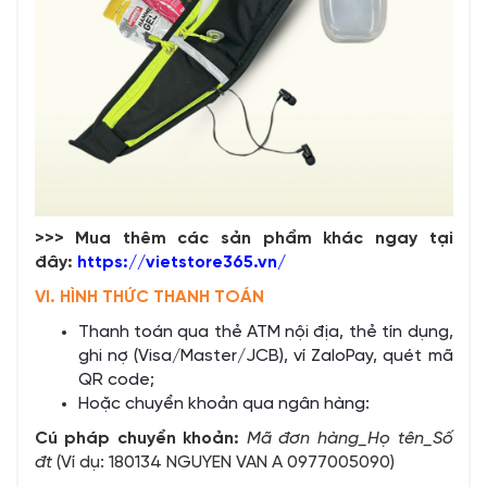
>>> Mua thêm các sản phẩm khác ngay tại
đây:
https://vietstore365.vn/
VI. HÌNH THỨC THANH TOÁN
Thanh toán qua thẻ ATM nội địa, thẻ tín dụng,
ghi nợ (Visa/Master/JCB), ví ZaloPay, quét mã
QR code;
Hoặc chuyển khoản qua ngân hàng:
Cú pháp chuyển khoản:
Mã đơn hàng_Họ tên_Số
đt
(Ví dụ: 180134 NGUYEN VAN A 0977005090)