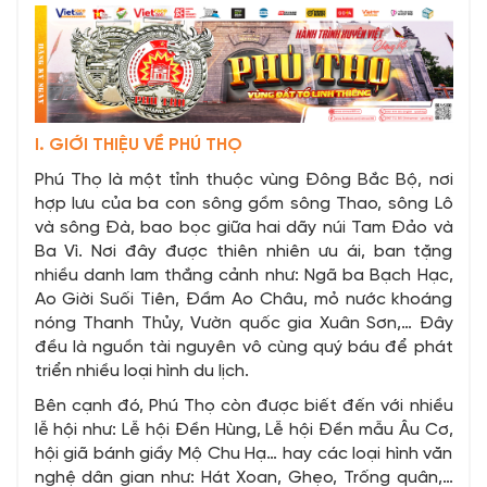
I. GIỚI THIỆU VỀ PHÚ THỌ
Phú Thọ là một tỉnh thuộc vùng Đông Bắc Bộ, nơi
hợp lưu của ba con sông gồm sông Thao, sông Lô
và sông Đà, bao bọc giữa hai dãy núi Tam Đảo và
Ba Vì. Nơi đây được thiên nhiên ưu ái, ban tặng
nhiều danh lam thắng cảnh như: Ngã ba Bạch Hạc,
Ao Giời Suối Tiên, Đầm Ao Châu, mỏ nước khoáng
nóng Thanh Thủy, Vườn quốc gia Xuân Sơn,… Đây
đều là nguồn tài nguyên vô cùng quý báu để phát
triển nhiều loại hình du lịch.
Bên cạnh đó, Phú Thọ còn được biết đến với nhiều
lễ hội như: Lễ hội Đền Hùng, Lễ hội Đền mẫu Âu Cơ,
hội giã bánh giầy Mộ Chu Hạ… hay các loại hình văn
nghệ dân gian như: Hát Xoan, Ghẹo, Trống quân,…