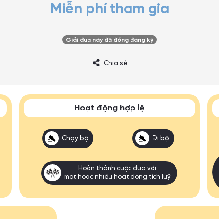
Miễn phí tham gia
Giải đua này đã đóng đăng ký
Chia sẻ
Hoạt động hợp lệ
Chạy bộ
Đi bộ
Hoàn thành cuộc đua với
một hoặc nhiều hoạt động tích luỹ