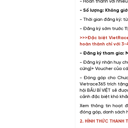
- Hoàn thành với nhiều
- Số lượng: Không giớ
- Thời gian đăng ký: t
- Đăng ký sớm trước 1
>>>Đặc biệt VietRace
hoàn thành chỉ với 3
- Đăng ký tham gia: M
- Đăng ký nhận huy ch
cứng)+ Voucher của các
- Đóng góp cho Chươn
Vietrace365 trích tặn
hội BẦU BÍ VIỆT sẽ đượ
cảnh đặc biệt khó khă
Xem thông tin hoạt đ
đóng góp, danh sách h
2. HÌNH THỨC THANH 