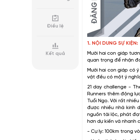
Điều lệ
1. NỘI DUNG SỰ KIỆN:
Mười hai con giáp tươn
Kết quả
quan trọng để nhận đ
Mười hai con giáp có ý
vật đều có một ý nghĩa
21 day challenge - Th
Runners thêm động lực
Tuổi Ngọ. Với rất nhiề
được nhiều nhà kinh d
nguồn tài lộc, phát đạ
hơn dự kiến và nhanh
- Cự ly: 100km trong v