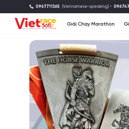
0967711365
(Vietnamese-speaking) •
09674
Giải Chạy Marathon
Gi