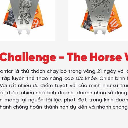
 Challenge - The Horse 
arrior là thử thách chạy bộ trong vòng 21 ngày với
 tập luyện thể thao nâng cao sức khỏe. Chiến binh
Với rất nhiều ưu điểm tuyệt vời của mình như sự trun
vật được nhiều nhà kinh doanh, doanh nhân sử dụng 
ôn mang lại nguồn tài lộc, phát đạt trong kinh doa
ẽ nhanh chóng hoàn thành hơn dự kiến và nhanh chó