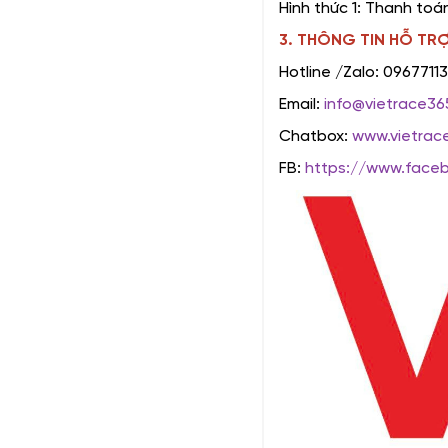
Hình thức 1: Thanh toá
3. THÔNG TIN HỖ TR
Hotline /Zalo: 0967711
Email:
info@vietrace36
Chatbox:
www.vietrac
FB:
https://www.face