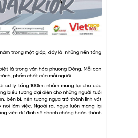
2 năm trong một giáp, đây là những nền tảng
c biệt là trong văn hóa phương Đông. Mỗi con
h cách, phẩm chất của mỗi người.
với cự ly tổng 100km nhằm mang lại cho các
ng biểu tượng đại diện cho những người tuổi
ẫn, bền bỉ, nên tượng ngựa trở thành linh vật
nơi làm việc. Ngoài ra, ngựa luôn mang lại
 công việc dự định sẽ nhanh chóng hoàn thành