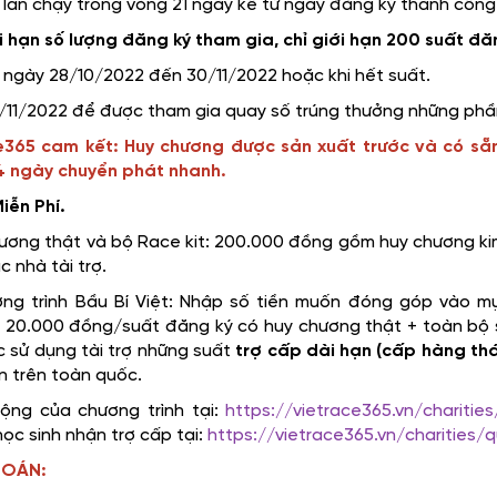
 lần chạy trong vòng 21 ngày kể từ ngày đăng ký thành công
i hạn số lượng đăng ký tham gia, chỉ giới hạn 200 suất đă
ừ ngày 28/10/2022 đến 30/11/2022 hoặc khi hết suất.
1/11/2022 để được tham gia quay số trúng thưởng những phầ
365 cam kết: Huy chương được sản xuất trước và có sẵn
-4 ngày chuyển phát nhanh.
iễn Phí.
ương thật và bộ Race kit: 200.000 đồng gồm huy chương kim
 nhà tài trợ.
g trình Bầu Bí Việt: Nhập số tiền muốn đóng góp vào mụ
g 20.000 đồng/suất đăng ký có huy chương thật + toàn bộ
c sử dụng tài trợ những suất
trợ cấp dài hạn (cấp hàng th
n trên toàn quốc.
ộng của chương trình tại:
https://vietrace365.vn/charitie
ọc sinh nhận trợ cấp tại:
https://vietrace365.vn/charities/
TOÁN: