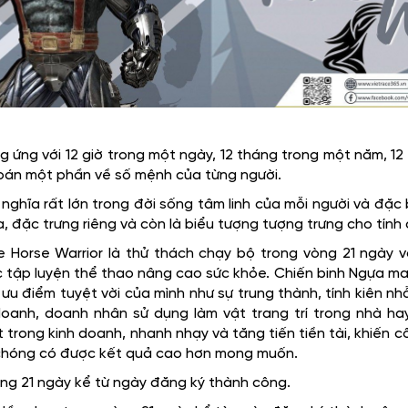
g ứng với 12 giờ trong một ngày, 12 tháng trong một năm, 1
oán một phần về số mệnh của từng người.
 nghĩa rất lớn trong đời sống tâm linh của mỗi người và đặ
, đặc trưng riêng và còn là biểu tượng tượng trưng cho tín
e Horse Warrior là thử thách chạy bộ trong vòng 21 ngày 
 tập luyện thể thao nâng cao sức khỏe. Chiến binh Ngựa ma
u ưu điểm tuyệt vời của mình như sự trung thành, tính kiên nh
oanh, doanh nhân sử dụng làm vật trang trí trong nhà hay 
t trong kinh doanh, nhanh nhạy và tăng tiến tiền tài, khiến
 chóng có được kết quả cao hơn mong muốn.
òng 21 ngày kể từ ngày đăng ký thành công.