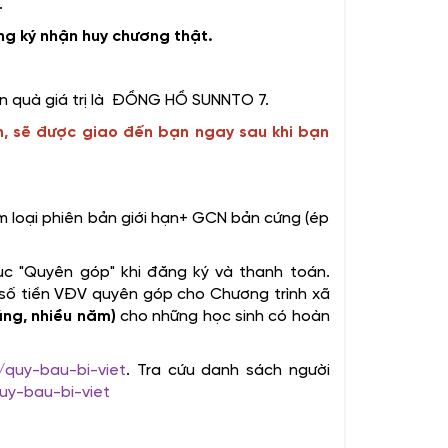
.
ng ký nhận huy chương thật.
n quà giá trị là ĐỒNG HỒ SUNNTO 7.
, sẽ được giao đến bạn ngay sau khi bạn
 loại phiên bản giới hạn+ GCN bản cứng (ép
c "Quyên góp" khi đăng ký và thanh toán.
 số tiền VĐV quyên góp cho Chương trình xã
áng, nhiều năm)
cho những học sinh có hoàn
s/quy-bau-bi-viet
.
Tra cứu danh sách người
quy-bau-bi-viet