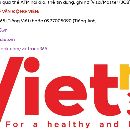
n qua thẻ ATM nội địa, thẻ tín dụng, ghi nợ (Visa/Master/JCB)
Ợ VẬN ĐỘNG VIÊN:
365 (Tiếng Việt) hoặc 0977005090 (Tiếng Anh).
5.vn
e365.vn
book.com/vietrace365