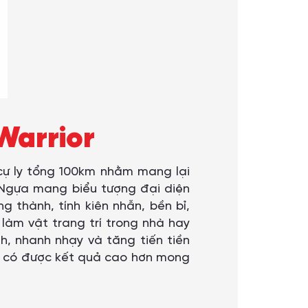
Warrior
 cự ly tổng 100km nhằm mang lại
 Ngựa mang biểu tượng đại diện
g thành, tính kiên nhẫn, bền bỉ,
làm vật trang trí trong nhà hay
nh, nhanh nhạy và tăng tiến tiền
ng có được kết quả cao hơn mong