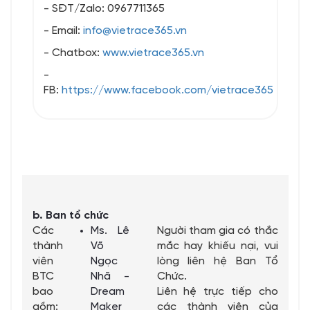
- SĐT/Zalo: 0967711365
- Email:
info@vietrace365.vn
- Chatbox:
www.vietrace365.vn
-
FB:
https://www.facebook.com/vietrace365
b. Ban tổ chức
Các
Ms. Lê
Người tham gia có thắc
thành
Võ
mắc hay khiếu nại, vui
viên
Ngọc
lòng liên hệ Ban Tổ
BTC
Nhã -
Chức.
bao
Dream
Liên hệ trực tiếp cho
gồm:
Maker
các thành viên của