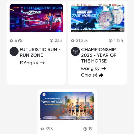
695
235
21,234
1,124
FUTURISTIC RUN -
CHAMPIONSHIP
RUN ZONE
2026 - YEAR OF
THE HORSE
Đăng ký
Đăng ký
Chia sẻ
395
19