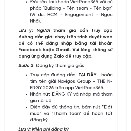
Đổi tên tài khoản VietRace365 với cú
pháp "Building - Tên team - Tên bạn"
(Ví dụ: HCM - Engagement - Ngọc
Nhã).
Lưu ý: Người tham gia cần truy cập
đường dẫn giải chạy trên trình duyệt web
để có thể đăng nhập bằng tài khoản
Facebook hoặc Gmail. Vui lòng không sử
dụng ứng dụng Zalo để truy cập.
Bước 2
: Đăng ký tham gia giải:
Truy cập đường dẫn:
TẠI ĐÂY
hoặc
tìm tên giải Navigos Group - THE N-
ERGY 2026 trên app VietRace365.
Nhấn nút ĐĂNG KÝ và nhập mã tham
gia nội bộ
Điền đầy đủ thông tin, bấm nút “Đặt
mua” và "Thanh toán" để hoàn tất
đăng ký.
Lưu ý: Miễn phí đăng ký