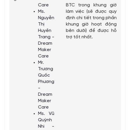
Care
BTC trong khung giờ
Ms.
làm việc (sẽ được quy
Nguyễn
định chi tiết trong phần
Thị
khung giờ hoạt động
Huyền
bên dưới) để được hỗ
Trang -
trợ tốt nhất.
Dream
Maker
Care
Mr.
Trương
Quốc
Phương
-
Dream
Maker
Care
Ms. Vũ
Quỳnh
Nhi -