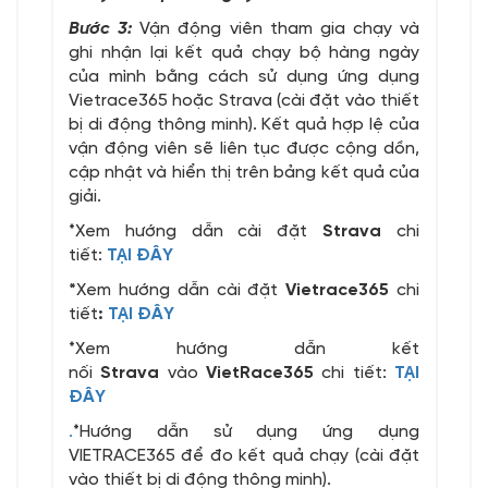
Bước 3:
Vận động viên tham gia chạy và
ghi nhận lại kết quả chạy bộ hàng ngày
của mình bằng cách sử dụng ứng dụng
Vietrace365 hoặc Strava (cài đặt vào thiết
bị di động thông minh). Kết quả hợp lệ của
vận động viên sẽ liên tục được cộng dồn,
cập nhật và hiển thị trên bảng kết quả của
giải.
*Xem hướng dẫn cài đặt
Strava
chi
tiết:
TẠI ĐÂY
*
Xem hướng dẫn cài đặt
Vietrace365
chi
tiết
:
TẠI ĐÂY
*Xem hướng dẫn kết
nối
Strava
vào
VietRace365
chi tiết:
TẠI
ĐÂY
.
*Hướng dẫn sử dụng ứng dụng
VIETRACE365 để đo kết quả chạy (cài đặt
vào thiết bị di động thông minh).