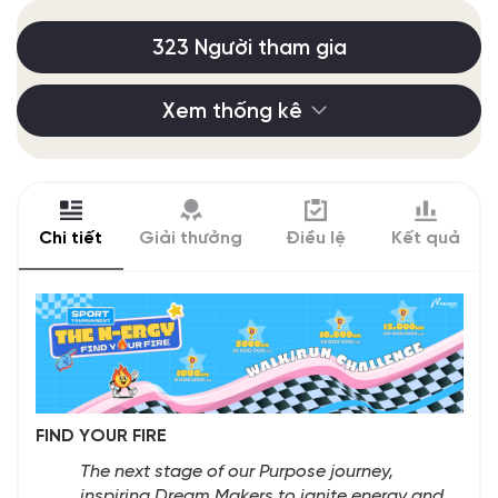
323 Người tham gia
Xem thống kê
Chi tiết
Giải thưởng
Điều lệ
Kết quả
FIND YOUR FIRE
The next stage of our Purpose journey,
inspiring Dream Makers to ignite energy and