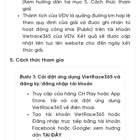
(Xem hướng dẫn tại mục 5. Cách thức tham
gia)
Thành tích của VĐV là quãng đường km hợp lệ
theo quy định của giải và được ghi nhận từ
hoạt động công khai (Public) trên tài khoản
Vietrace365 của VĐV. Kết quả sẽ được cập
nhật liên tục lên website cho đến ngày kết
thúc giải.
5. Cách thức tham gia
Bước 1:
Cài đặt ứng dụng VietRace365 và
đăng ký/đăng nhập tài khoản
Truy cập cửa hàng CH Play hoặc App
Store, tải và cài đặt ứng dụng
VietRace365 về điện thoại.
Tạo tài khoản VietRace365 hoặc
Đăng nhập trực tiếp bằng tài khoản
Facebook hoặc Google: xem hướng
dẫn
TẠI ĐÂY