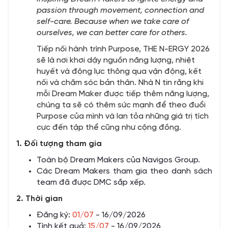
passion through movement, connection and
self-care. Because when we take care of
ourselves, we can better care for others.
Tiếp nối hành trình Purpose, THE N-ERGY 2026
sẽ là nơi khơi dậy nguồn năng lượng, nhiệt
huyết và động lực thông qua vận động, kết
nối và chăm sóc bản thân. Nhà N tin rằng khi
mỗi Dream Maker được tiếp thêm năng lượng,
chúng ta sẽ có thêm sức mạnh để theo đuổi
Purpose của mình và lan tỏa những giá trị tích
cực đến tập thể cũng như cộng đồng.
1. Đối tượng tham gia
Toàn bộ Dream Makers của Navigos Group.
Các Dream Makers tham gia theo danh sách
team đã được DMC sắp xếp.
2. Thời gian
Đăng ký:
01/07
- 16/09/2026
Tính kết quả:
15/07
- 16/09/2026