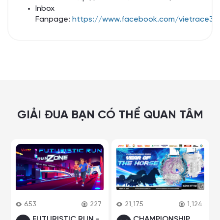
Inbox
Fanpage:
https://www.facebook.com/vietrace36
GIẢI ĐUA BẠN CÓ THỂ QUAN TÂM
653
227
21,175
1,124
FUTURISTIC RUN -
CHAMPIONSHIP