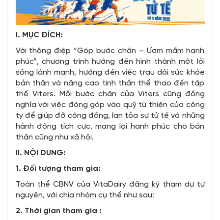
I. MỤC ĐÍCH:
Với thông điệp “Góp bước chân – Ươm mầm hạnh
phúc”, chương trình hướng đến hình thành một lối
sống lành mạnh, hướng đến việc trau dồi sức khỏe
bản thân và nâng cao tinh thần thể thao đến tập
thể Viters. Mỗi bước chân của Viters cũng đồng
nghĩa với việc đóng góp vào quỹ từ thiện của công
ty để giúp đỡ cộng đồng, lan tỏa sự tử tế và những
hành động tích cực, mang lại hạnh phúc cho bản
thân cũng như xã hội.
II. NỘI DUNG:
1. Đối tượng tham gia:
Toàn thể CBNV của VitaDairy đăng ký tham dự tự
nguyện, với chia nhóm cụ thể như sau:
2. Thời gian tham gia :