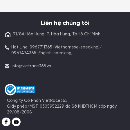
Liên hệ chúng tôi
91/8A Hòa Hưng, P. Hòa Hưng, Tp.Hồ Chí Minh
Hot Line: 0967711365 (Vietnamese-speaking)/
0967474365 (English-speaking)
info@vietrace365.vn
Công ty Cổ Phần VietRace365
Giấy phép/MST: 0305952229 do Sở KHDTHCM cấp ngày
29/08/2008