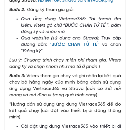
dụng Strava:
HD liên kết Strava và VietRace.png
Bước 2
: Đăng ký tham gia giải:
Qua Ứng dụng Vietrace365: Tại thanh tìm
kiếm, Viters gõ chữ “BƯỚC CHÂN TỬ TẾ ”, bấm
đăng ký và nhập mã
Qua website (sử dụng cho Strava):
Truy cập
đường dẫn:
"
BƯỚC CHÂN TỬ TẾ”
và chọn
“Đăng ký”
Lưu ý:
Chương trình chạy miễn phí tham gia. Viters
đăng ký và chọn nhóm như mô tả ở phần 1
Bước 3:
Viters tham gia chạy và ghi nhận lại kết quả
chạy bộ hàng ngày của mình bằng cách sử dụng
ứng dụng Vietrace365 và Strava (
cần có kết nối
mạng và mở định vị trong quá trình chạy
)
*Hướng dẫn sử dụng ứng dụng Vietrace365 để đo
kết quả chạy (cài đặt vào thiết bị di động thông
minh).
Cài đặt ứng dụng Vietrace365 vào thiết bị di