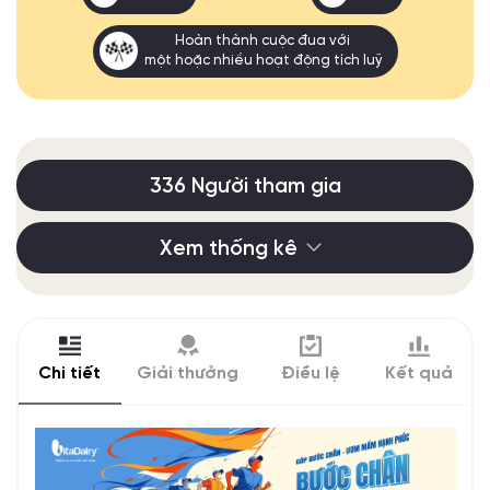
Hoàn thành cuộc đua với
một hoặc nhiều hoạt động tích luỹ
336 Người tham gia
Xem thống kê
Chi tiết
Giải thưởng
Điều lệ
Kết quả