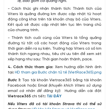
lệ, bao gồm cả
quãng
nghỉ.
- Cách thức ghi nhận thành tích: Thành tích của
Viters là quãng đường km được cập nhật từ hoạt
động công khai trên tài khoản chạy bộ của Viters.
Kết quả sẽ được cập nhật liên tục lên trang chủ
của chương trình.
- Thành tích cuối cùng của Viters là tổng quãng
đường từ tất cả các hoạt động của Viters trong
thời gian diễn ra sự kiện. Trường hợp Viters có số km
thành tích ngang nhau, tiêu chí ưu tiên để xem xét
xếp hạng như sau: Thời gian hoàn thành, pace.
4. Cách thức tham gia:
Xem hướng dẫn hình ảnh
tại
:
HD tham gia Bước chân tử tế (VietRace365).png
Bước 1:
Tạo tài khoản Vietrace365 bằng tài khoản
Facebook hoặc Email
(khuyến khích Viters sử dụng
email cá nhân để đăng ký)
: Hướng dẫn cài đặt
Vietrace365
chi tiết
:
TẠI ĐÂY
Nếu
Viters
đã có tài khoản Strava thì có thể sử