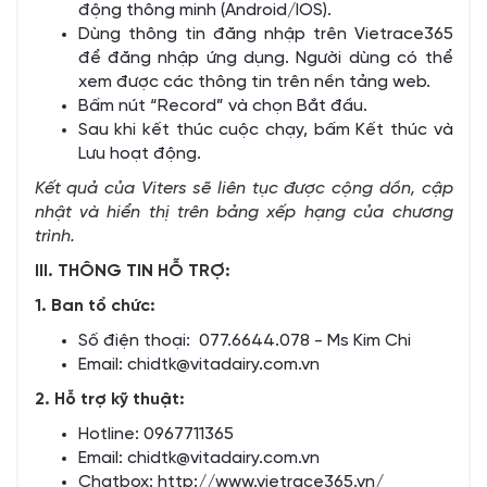
động thông minh (Android/IOS).
Dùng thông tin đăng nhập trên Vietrace365
để đăng nhập ứng dụng. Người dùng có thể
xem được các thông tin trên nền tảng web.
Bấm nút “Record” và chọn Bắt đầu.
Sau khi kết thúc cuộc chạy, bấm Kết thúc và
Lưu hoạt động.
Kết quả của Viters sẽ liên tục được cộng dồn, cập
nhật và hiển thị trên bảng xếp hạng của chương
trình.
III. THÔNG TIN HỖ TRỢ:
1. Ban tổ chức:
Số điện thoại: 077.6644.078 - Ms Kim Chi
Email:
chidtk@vitadairy.com.vn
2. Hỗ trợ kỹ thuật:
Hotline: 0967711365
Email:
chidtk@vitadairy.com.vn
Chatbox:
http://www.vietrace365.vn/