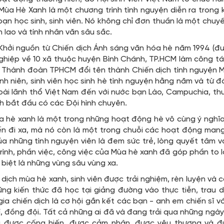
Mùa Hè Xanh là một chương trình tình nguyện diễn ra trong 
ạn học sinh, sinh viên. Nó không chỉ đơn thuần là một chuy
n lao và tính nhân văn sâu sắc.
Khởi nguồn từ Chiến dịch Ánh sáng văn hóa hè năm 1994 (đư
ghiệp về 10 xã thuộc huyện Bình Chánh, TP.HCM làm công tá
 Thành đoàn TPHCM đổi tên thành Chiến dịch tình nguyện 
nh niên, sinh viên học sinh hè tình nguyện hằng năm và từ 
ài lãnh thổ Việt Nam đến với nước bạn Lào, Campuchia, thu 
 bắt đầu có các Đội hình chuyên.
a hè xanh là một trong những hoạt động hè vô cùng ý nghĩa 
ến đi xa, mà nó còn là một trong chuỗi các hoạt động mang 
ủa những tình nguyện viên là đem sức trẻ, lòng quyết tâm 
rình, phần việc, công việc của Mùa hè xanh đã góp phần to l
biệt là những vùng sâu vùng xa.
 dịch mùa hè xanh, sinh viên được trải nghiệm, rèn luyện v
ng kiến thức đã học tại giảng đường vào thực tiễn, trau d
ia chiến dịch là cơ hội gắn kết các bạn - anh em chiến sĩ vớ
, đồng đội. Tất cả những ai đã và đang trải qua những ngày 
 được cống hiến, được cảm nhận, được yêu thương và đư