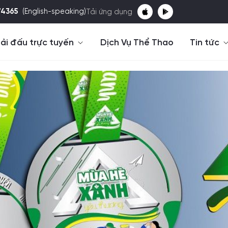
74365
(English-speaking)
Tải ứng dụng
ải đấu trực tuyến
Dịch Vụ Thể Thao
Tin tức