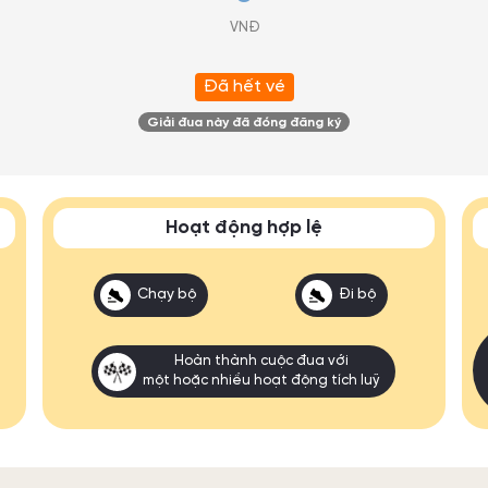
VNĐ
Đã hết vé
Giải đua này đã đóng đăng ký
Hoạt động hợp lệ
Chạy bộ
Đi bộ
Hoàn thành cuộc đua với
một hoặc nhiều hoạt động tích luỹ