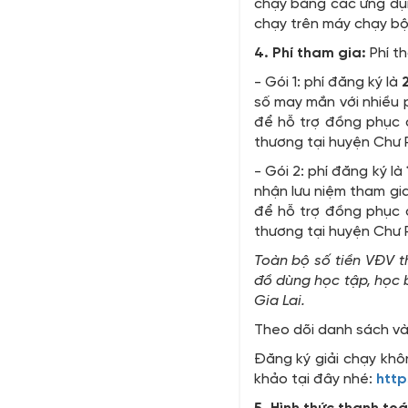
chạy bằng các ứng dụn
chạy trên máy chạy bộ
4. Phí tham gia:
Phí t
- Gói 1: phí đăng ký là
số may mắn với nhiều p
để hỗ trợ đồng phục 
thương tại huyện Chư Pr
- Gói 2: phí đăng ký là
nhận lưu niệm tham gia
để hỗ trợ đồng phục 
thương tại huyện Chư Pr
Toàn bộ số tiền VĐV t
đồ dùng học tập, học 
Gia Lai.
Theo dõi danh sách và
Đăng ký giải chạy khô
khảo tại đây nhé:
http