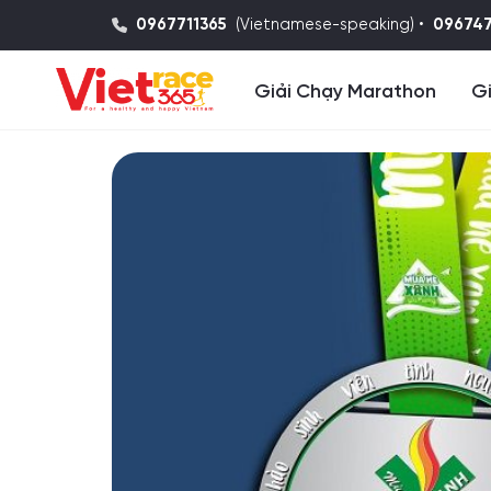
0967711365
(Vietnamese-speaking) •
09674
Giải Chạy Marathon
Gi