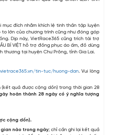
i mục đích nhằm khích lệ tinh thần tập luyện
 to lớn của chương trình cũng như đóng góp
ng. Dịp này, VietRace365 cũng trích tài trợ
ẦU BÍ VIỆT hỗ trợ đồng phục áo ấm, đồ dùng
 thương tại huyện Chư Prông, tỉnh Gia Lai.
/vietrace365.vn/tin-tuc/huong-dan
. Vui lòng
n (kết quả được cộng dồn) trong thời gian 28
ngày hoàn thành 28 ngày có ý nghĩa tượng
ợc cộng dồn).
 gian nào trong ngày
; chỉ cần ghi lại kết quả