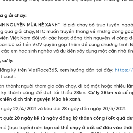
a giải chạy:
TÌNH NGUYỆN MÙA HÈ XANH”
là giải chạy bộ trực tuyến, ngoà
ng qua giải chạy, BTC muốn truyền thông về những đóng góp
viên Việt Nam đối với các hoạt động tình nguyện vì cộng đồ
àn bộ số tiền VĐV quyên góp thêm để cùng chương trình B
các em học sinh nghèo và dự kiến xây dựng một căn nhà tình
 cự ly:
đăng ký trên VietRace365, xem hướng dẫn tại đây:
https:/
t cách.
oàn thành: người tham gia cần chạy, đi bộ một hoặc nhiều lầ
 ký thành công để đạt tối thiểu 28km.
Cự ly 28km và số 
chiến dịch tình nguyện Mùa hè xanh.
từ ngày 22/4/2021 và kéo dài 28 ngày đến ngày 20/5/2021.
ết quả:
28 ngày kể từ ngày đăng ký thành công (kết quả đư
 mở (trực tuyến) nên
bạn có thể chạy ở bất cứ đâu vào thời