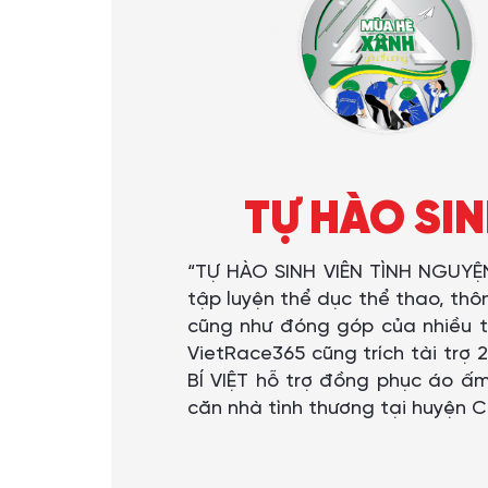
TỰ HÀO SIN
“TỰ HÀO SINH VIÊN TÌNH NGUYỆN 
tập luyện thể dục thể thao, th
cũng như đóng góp của nhiều th
VietRace365 cũng trích tài trợ
BÍ VIỆT hỗ trợ đồng phục áo ấ
căn nhà tình thương tại huyện Ch