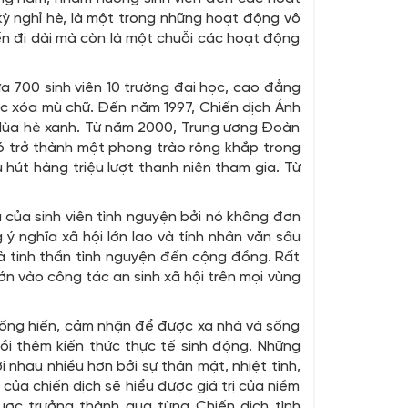
kỳ nghỉ hè, là một trong những hoạt động vô
ến đi dài mà còn là một chuỗi các hoạt động
a 700 sinh viên 10 trường đại học, cao đẳng
c xóa mù chữ. Đến năm 1997, Chiến dịch Ánh
Mùa hè xanh. Từ năm 2000, Trung ương Đoàn
đó trở thành một phong trào rộng khắp trong
hút hàng triệu lượt thanh niên tham gia. Từ
của sinh viên tình nguyện bởi nó không đơn
ý nghĩa xã hội lớn lao và tính nhân văn sâu
và tinh thần tình nguyện đến cộng đồng. Rất
ớn vào công tác an sinh xã hội trên mọi vùng
à cống hiến, cảm nhận để được xa nhà và sống
ồi thêm kiến thức thực tế sinh động. Những
i nhau nhiều hơn bởi sự thân mật, nhiệt tình,
của chiến dịch sẽ hiểu được giá trị của niềm
ợc trưởng thành qua từng Chiến dịch tình