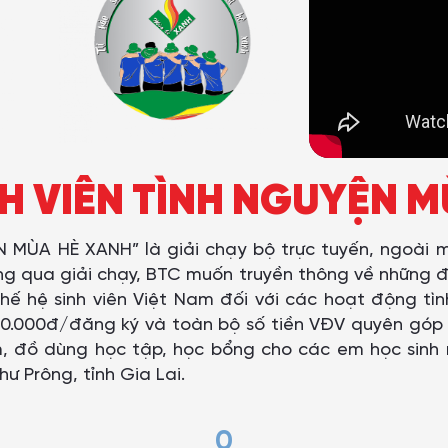
H VIÊN TÌNH NGUYỆN 
MÙA HÈ XANH” là giải chạy bộ trực tuyến, ngoài m
ông qua giải chạy, BTC muốn truyền thông về những đ
ế hệ sinh viên Việt Nam đối với các hoạt động tìn
 20.000đ/đăng ký và toàn bộ số tiền VĐV quyên gó
m, đồ dùng học tập, học bổng cho các em học sinh
ư Prông, tỉnh Gia Lai.
0