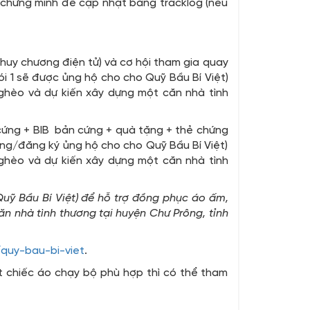
 chứng minh để cập nhật bằng tracklog (nếu
 huy chương điện tử) và cơ hội tham gia quay
i 1 sẽ được ủng hộ cho cho Quỹ Bầu Bí Việt)
ghèo và dự kiến xây dựng một căn nhà tình
ứng + BIB bản cứng + quà tặng + thẻ chứng
đồng/đăng ký ủng hộ cho cho Quỹ Bầu Bí Việt)
ghèo và dự kiến xây dựng một căn nhà tình
uỹ Bầu Bí Việt) để hỗ trợ đồng phục áo ấm,
n nhà tình thương tại huyện Chư Prông, tỉnh
/quy-bau-bi-viet
.
t chiếc áo chạy bộ phù hợp thì có thể tham