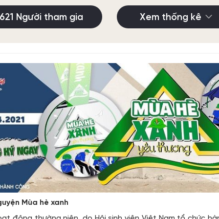
621 Người tham gia
Xem thống kê
 nguyện Mùa hè xanh
ạt động thường niên, do Hội sinh viên Việt Nam tổ chức h