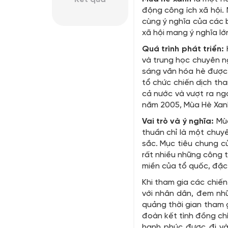
động công ích xã hội. 
cùng ý nghĩa của các b
xã hội mang ý nghĩa lớ
Quá trình phát triển:
và trung học chuyên n
sáng văn hóa hè được
tổ chức chiến dịch tha
cả nước và vượt ra ngo
năm 2005, Mùa Hè Xanh
Vai trò và ý nghĩa:
Mù
thuần chỉ là một chuy
sắc. Mục tiêu chung c
rất nhiều những công t
miền của tổ quốc, đặc 
Khi tham gia các chiến
với nhân dân, đem nhữ
quảng thời gian tham g
đoàn kết tình đồng chí
hạnh phúc được đi và