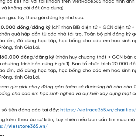
g có kết nối với tài khoản trên VietRace365 hoặc hình ảnh
 và không cài đặt ứng dụng).
ham gia: tùy theo gói đăng ký như sau:
20.000 đồng/đăng ký
(chỉ nhận BIB điện tử + GCN điện tử +
hần quà hấp dẫn từ các nhà tài trợ. Toàn bộ phí đăng ký gó
áo ấm, đồ dùng học tập, học bổng cho các em học sinh n
ông, tỉnh Gia Lai.
160.000 đồng/đăng ký
(nhận huy chương thật + GCN bản c
 chương trình bản cứng + gói 1). Ban tổ chức trích 20.000 
áo ấm, đồ dùng học tập, học bổng cho các em học sinh n
ông, tỉnh Gia Lai.
ham gia giải chạy đóng góp thêm sẽ đượcủng hộ cho cho Q
bổng cho các em học sinh nghèo và dự kiến xây dựng một că
 số tiền đóng góp tại đây:
https://vietrace365.vn/charities
ng kèm theo áo sự kiện, tuy nhiên nếu bạn cần tìm mua mộ
s://vietstore365.vn/