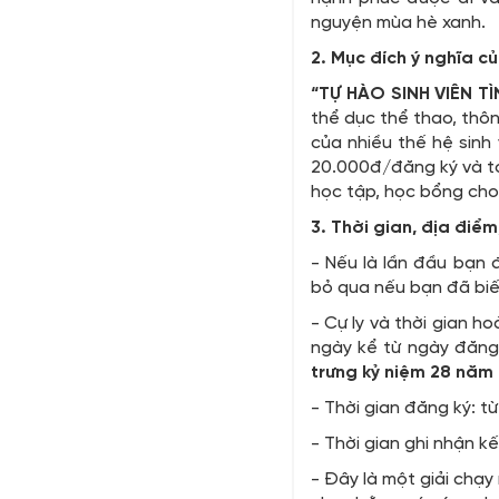
nguyện mùa hè xanh.
2. Mục đích ý nghĩa củ
“TỰ HÀO SINH VIÊN 
thể dục thể thao, thô
của nhiều thế hệ sinh 
20.000đ/đăng ký và to
học tập, học bổng cho 
3. Thời gian, địa điểm,
- Nếu là lần đầu bạn 
bỏ qua nếu bạn đã biế
- Cự ly và thời gian h
ngày kể từ ngày đăng
trưng kỷ niệm 28 năm 
- Thời gian đăng ký: 
- Thời gian ghi nhận k
- Đây là một giải chạy