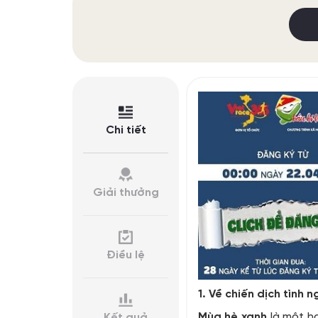
Chi tiết
Giải thưởng
Điều lệ
1. Về chiến dịch tình
Mùa hè xanh
là một ho
Kết quả