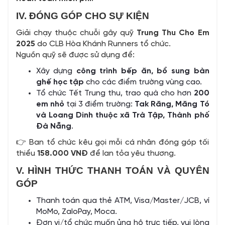
IV. ĐÓNG GÓP CHO SỰ KIỆN
Giải chạy thuộc chuỗi gây quỹ
Trung Thu Cho Em
2025
do CLB Hòa Khánh Runners tổ chức.
Nguồn quỹ sẽ được sử dụng để:
Xây dựng
công trình bếp ăn, bổ sung bàn
ghế học tập
cho các điểm trường vùng cao.
Tổ chức Tết Trung thu, trao quà cho hơn
200
em nhỏ
tại 3 điểm trường:
Tak Răng, Măng Tó
và Loang Dinh thuộc xã Trà Tập
, Thành phố
Đà Nẵng
.
👉 Ban tổ chức kêu gọi mỗi cá nhân đóng góp tối
thiểu
158.000 VNĐ
để lan tỏa yêu thương.
V. HÌNH THỨC THANH TOÁN VÀ QUYÊN
GÓP
Thanh toán qua thẻ ATM, Visa/Master/JCB, ví
MoMo, ZaloPay, Moca.
Đơn vị/tổ chức muốn ủng hộ trực tiếp, vui lòng