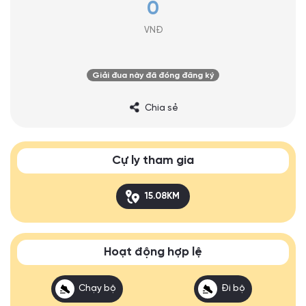
0
VNĐ
Giải đua này đã đóng đăng ký
Chia sẻ
Cự ly tham gia
15.08KM
Hoạt động hợp lệ
Chạy bộ
Đi bộ