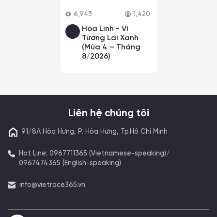
6,943
1,420
Hoa Linh - Vì
Tương Lai Xanh
(Mùa 4 – Tháng
8/2026)
Liên hệ chúng tôi
91/8A Hòa Hưng, P. Hòa Hưng, Tp.Hồ Chí Minh
Hot Line: 0967711365 (Vietnamese-speaking)/
0967474365 (English-speaking)
info@vietrace365.vn