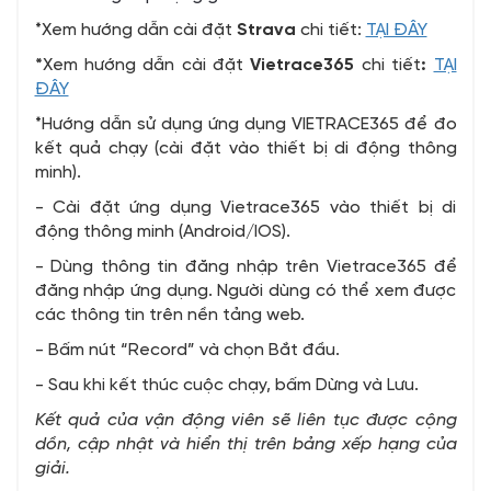
*Xem hướng dẫn cài đặt
Strava
chi tiết:
TẠI ĐÂY
*
Xem hướng dẫn cài đặt
Vietrace365
chi tiết
:
TẠI
ĐÂY
*Hướng dẫn sử dụng ứng dụng VIETRACE365 để đo
kết quả chạy (cài đặt vào thiết bị di động thông
minh).
- Cài đặt ứng dụng Vietrace365 vào thiết bị di
động thông minh (Android/IOS).
- Dùng thông tin đăng nhập trên Vietrace365 để
đăng nhập ứng dụng. Người dùng có thể xem được
các thông tin trên nền tảng web.
- Bấm nút “Record” và chọn Bắt đầu.
- Sau khi kết thúc cuộc chạy, bấm Dừng và Lưu.
Kết quả của vận động viên sẽ liên tục được cộng
dồn, cập nhật và hiển thị trên bảng xếp hạng của
giải.