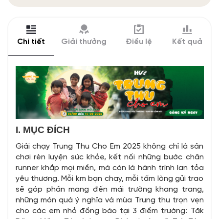
Chi tiết
Giải thưởng
Điều lệ
Kết quả
I. MỤC ĐÍCH
Giải chạy Trung Thu Cho Em 2025 không chỉ là sân
chơi rèn luyện sức khỏe, kết nối những bước chân
runner khắp mọi miền, mà còn là hành trình lan tỏa
yêu thương. Mỗi km bạn chạy, mỗi tấm lòng gửi trao
sẽ góp phần mang đến mái trường khang trang,
những món quà ý nghĩa và mùa Trung thu trọn vẹn
cho các em nhỏ đồng bào tại 3 điểm trường: Tăk