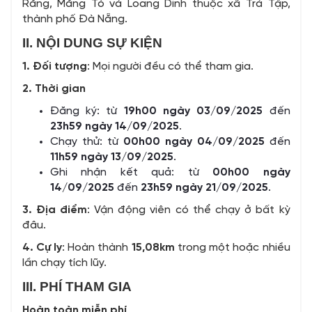
Răng, Măng Tó và Loang Dinh thuộc xã Trà Tập,
thành phố Đà Nẵng.
II. NỘI DUNG SỰ KIỆN
1. Đối tượng
: Mọi người đều có thể tham gia.
2. Thời gian
Đăng ký: từ
19h00 ngày 03/09/2025
đến
23h59 ngày 14/09/2025
.
Chạy thử: từ
00h00 ngày 04/09/2025
đến
11h59 ngày 13/09/2025
.
Ghi nhận kết quả: từ
00h00 ngày
14/09/2025
đến
23h59 ngày 21/09/2025
.
3. Địa điểm
: Vận động viên có thể chạy ở bất kỳ
đâu.
4. Cự ly
: Hoàn thành
15,08km
trong một hoặc nhiều
lần chạy tích lũy.
III. PHÍ THAM GIA
Hoàn toàn miễn phí
.