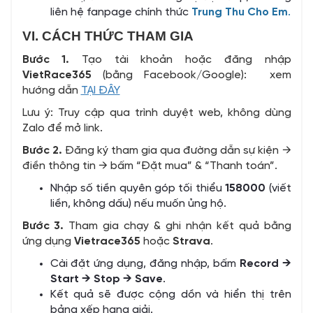
liên hệ fanpage chính thức
Trung Thu Cho Em
.
VI. CÁCH THỨC THAM GIA
Bước 1.
Tạo tài khoản hoặc đăng nhập
VietRace365
(bằng Facebook/Google): xem
hướng dẫn
TẠI ĐÂY
Lưu ý: Truy cập qua trình duyệt web, không dùng
Zalo để mở link.
Bước 2.
Đăng ký tham gia qua đường dẫn sự kiện →
điền thông tin → bấm “Đặt mua” & “Thanh toán”.
Nhập số tiền quyên góp tối thiểu
158000
(viết
liền, không dấu) nếu muốn ủng hộ.
Bước 3.
Tham gia chạy & ghi nhận kết quả bằng
ứng dụng
Vietrace365
hoặc
Strava
.
Cài đặt ứng dụng, đăng nhập, bấm
Record →
Start → Stop → Save
.
Kết quả sẽ được cộng dồn và hiển thị trên
bảng xếp hạng giải.