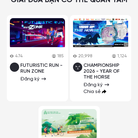
GIẢI ĐUA BẠN CÓ THỂ QUAN TÂM
474
185
20,998
1,124
FUTURISTIC RUN -
CHAMPIONSHIP
RUN ZONE
2026 - YEAR OF
THE HORSE
Đăng ký
Đăng ký
Chia sẻ