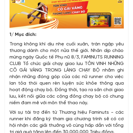
1/ Mục đích:
Trong không khí dịu nhẹ cuối xuân, tràn ngập yêu
thương dành cho một nửa thế giới. Nhân dịp chào
mừng ngày Quốc tế Phụ nữ 8/3, FAMINUTS RUNNING
CLUB Tổ chức giải chạy giao lưu TÔN VINH NHỮNG
CÔ GÁI VÀNG TRONG LÀNG CHẠY BỘ nhằm ghi
nhận những đóng góp của các nữ runner cho việc
lan tỏa thói quen rèn luyện sức khỏe thông qua
hoạt động chạy bộ. Đồng thời, tạo ra sân chơi giao
lưu, kết nối giữa các cộng đồng chạy bộ có chung
niềm đam mê với môn thể thao này.
Với sự tài trợ đến từ Thương hiệu Faminuts - các
runner khi đăng ký tham gia chương trình sẽ có cơ
hội nhận các giải thưởng vô cùng hấp dẫn với tổng
trị giá quà tặng lên đến 30.000.000 Triệu đồng.