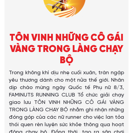
TÔN VINH NHỮNG CÔ GÁI
VÀNG TRONG LÀNG CHẠY
BỘ
Trong không khí dịu nhẹ cuối xuân, tràn ngập
yêu thương dành cho một nửa thế giới. Nhân
dịp chào mừng ngày Quốc tế Phụ nữ 8/3,
FAMINUTS RUNNING CLUB Tổ chức giải chạy
giao lưu TÔN VINH NHỮNG CÔ GÁI VÀNG
TRONG LÀNG CHẠY BỘ nhằm ghi nhận những
đóng góp của các nữ runner cho việc lan tỏa
thói quen rèn luyện sức khỏe thông qua hoạt
động chạy bộ. Đồng thời, tạo ra sân chơi