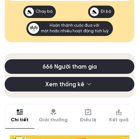
Chạy bộ
Đi bộ
Hoàn thành cuộc đua với
một hoặc nhiều hoạt động tích luỹ
666 Người tham gia
Xem thống kê
Chi tiết
Giải thưởng
Điều lệ
Kết quả