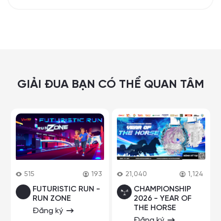
GIẢI ĐUA BẠN CÓ THỂ QUAN TÂM
515
193
21,040
1,124
FUTURISTIC RUN -
CHAMPIONSHIP
RUN ZONE
2026 - YEAR OF
THE HORSE
Đăng ký
Đăng ký