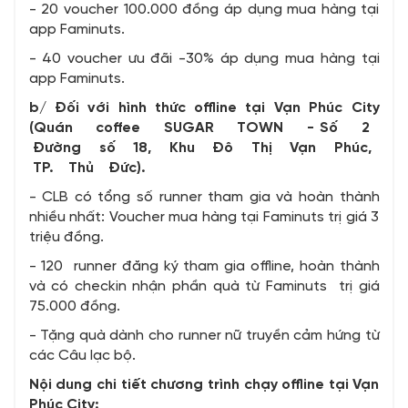
- 20 voucher 100.000 đồng áp dụng mua hàng tại
app Faminuts.
- 40 voucher ưu đãi -30% áp dụng mua hàng tại
app Faminuts.
b/ Đối với hình thức offline tại Vạn Phúc City
(Quán coffee SUGAR TOWN - Số 2
Đường số 18, Khu Đô Thị Vạn Phúc,
TP. Thủ Đức).
- CLB có tổng số runner tham gia và hoàn thành
nhiều nhất: Voucher mua hàng tại Faminuts trị giá 3
triệu đồng.
- 120 runner đăng ký tham gia offline, hoàn thành
và có checkin nhận phần quà từ Faminuts trị giá
75.000 đồng.
- Tặng quà dành cho runner nữ truyền cảm hứng từ
các Câu lạc bộ.
Nội dung chi tiết chương trình chạy offline tại Vạn
Phúc City: