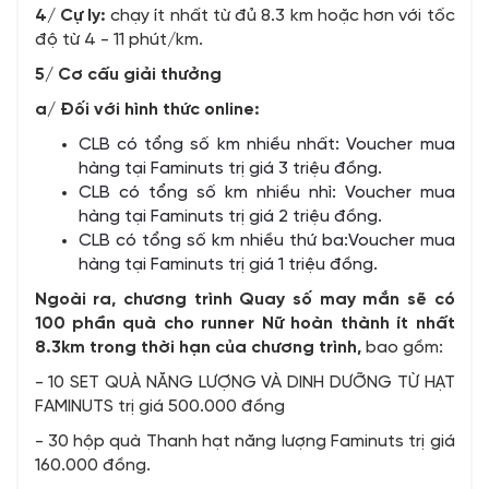
4/ Cự ly:
chạy ít nhất từ đủ 8.3 km hoặc hơn với tốc
độ từ 4 - 11 phút/km.
5/ Cơ cấu giải thưởng
a/ Đối với hình thức online:
CLB có tổng số km nhiều nhất: Voucher mua
hàng tại Faminuts trị giá 3 triệu đồng.
CLB có tổng số km nhiều nhì: Voucher mua
hàng tại Faminuts trị giá 2 triệu đồng.
CLB có tổng số km nhiều thứ ba:Voucher mua
hàng tại Faminuts trị giá 1 triệu đồng.
Ngoài ra, chương trình Quay số may mắn sẽ có
100 phần quà cho runner Nữ hoàn thành ít nhất
8.3km trong thời hạn của chương trình,
bao gồm:
- 10 SET QUÀ NĂNG LƯỢNG VÀ DINH DƯỠNG TỪ HẠT
FAMINUTS trị giá 500.000 đồng
- 30 hộp quà Thanh hạt năng lượng Faminuts trị giá
160.000 đồng.