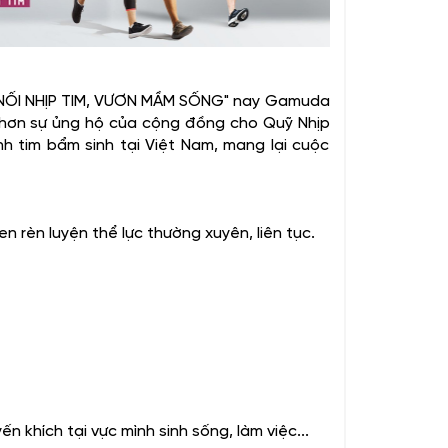
p "NỐI NHỊP TIM, VƯƠN MẦM SỐNG" nay Gamuda
u hơn sự ủng hộ của cộng đồng cho Quỹ Nhịp
h tim bẩm sinh tại Việt Nam, mang lại cuộc
 rèn luyện thể lực thường xuyên, liên tục.
 khích tại vực mình sinh sống, làm việc...