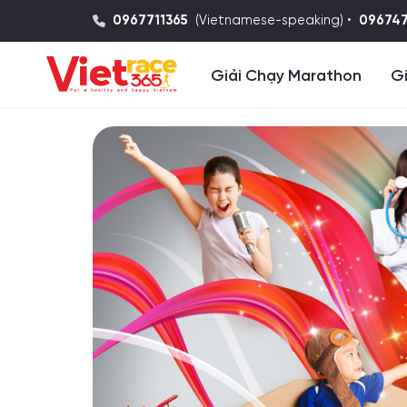
0967711365
(Vietnamese-speaking) •
09674
Giải Chạy Marathon
Gi