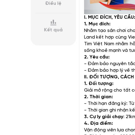
Điều lệ
I. MỤC ĐÍCH, YÊU CẦU
1. Mục đích:
Kết quả
Nhằm tạo sân chơi cho
Land kết hợp cùng Vie
Tim Việt Nam nhằm hỗ 
sống khoẻ mạnh và tươ
2. Yêu cầu:
- Đảm bảo nguyên tắc 
- Đảm bảo hợp lý về th
II. ĐỐI TƯỢNG, CÁCH 
1. Đối tượng:
Giải mở rộng cho tất c
2. Thời gian:
- Thời hạn đăng ký: T
- Thời gian ghi nhận k
3. Cự ly giải chạy
: 21k
4. Địa điểm:
Vận động viên lựa chọn 