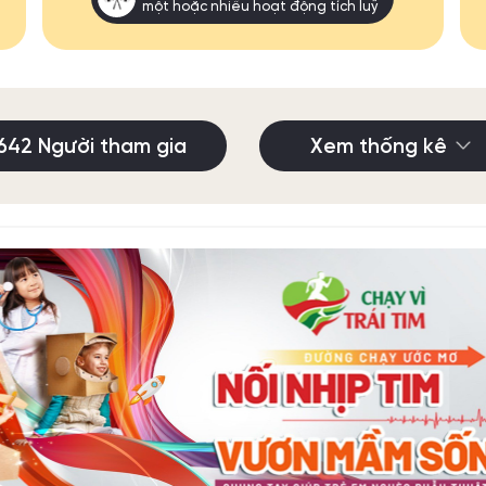
một hoặc nhiều hoạt động tích luỹ
642 Người tham gia
Xem thống kê