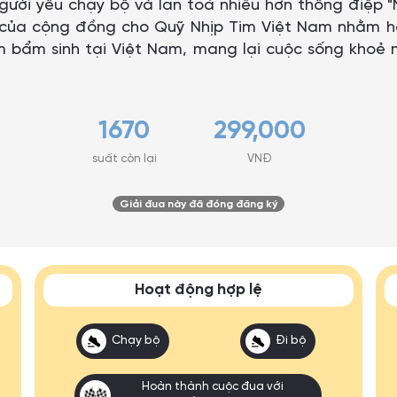
gười yêu chạy bộ và lan toả nhiều hơn thông điệp
 của cộng đồng cho Quỹ Nhịp Tim Việt Nam nhằm hỗ
 bẩm sinh tại Việt Nam, mang lại cuộc sống khoẻ m
1670
299,000
suất còn lại
VNĐ
Giải đua này đã đóng đăng ký
Hoạt động hợp lệ
Chạy bộ
Đi bộ
Hoàn thành cuộc đua với