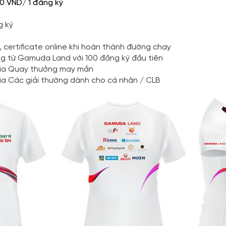
0 VND/ 1 đăng ký
g ký
 certificate online khi hoàn thành đường chạy
g từ Gamuda Land với 100 đăng ký đầu tiên
gia Quay thưởng may mắn
ia Các giải thường dành cho cá nhân / CLB