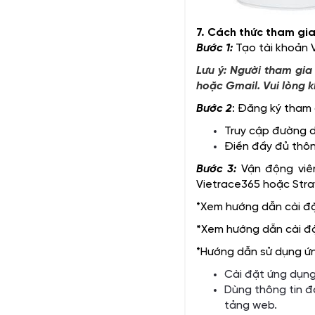
7. Cách thức tham gia
Bước 1:
Tạo tài khoản
Lưu ý: Người tham gia
hoặc Gmail. Vui lòng 
Bước 2
: Đăng ký tham g
Truy cập đường 
Điền đầy đủ thôn
Bước 3:
Vận động viên
Vietrace365 hoặc Strav
*Xem hướng dẫn cài đ
*
Xem hướng dẫn cài đ
*Hướng dẫn sử dụng ứn
Cài đặt ứng dụng 
Dùng thông tin đ
tảng web.