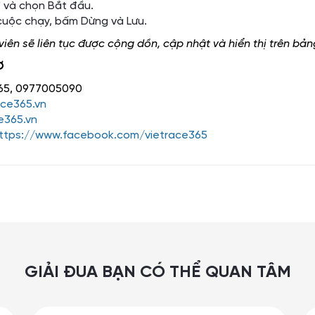
 và chọn Bắt đầu.
 cuộc chạy, bấm Dừng và Lưu.
iên sẽ liên tục được cộng dồn, cập nhật và hiển thị trên bả
Ợ
365, 0977005090
ace365.vn
e365.vn
ttps://www.facebook.com/vietrace365
GIẢI ĐUA BẠN CÓ THỂ QUAN TÂM