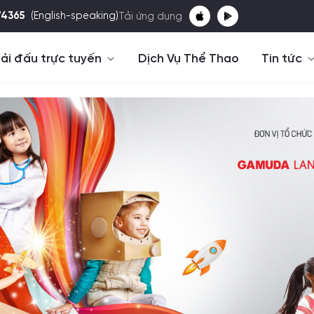
74365
(English-speaking)
Tải ứng dụng
ải đấu trực tuyến
Dịch Vụ Thể Thao
Tin tức