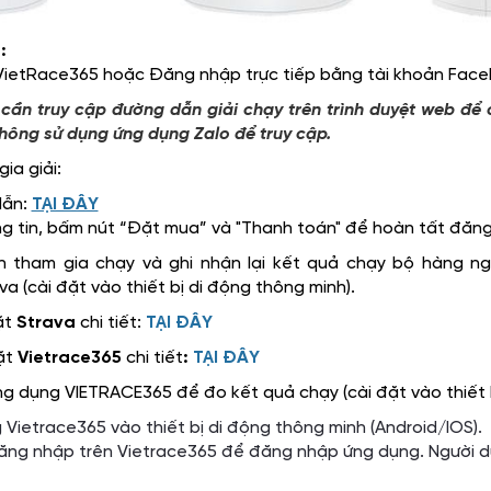
:
 VietRace365 hoặc Đăng nhập trực tiếp bằng tài khoản Fa
 cần truy cập đường dẫn giải chạy trên trình duyệt web đ
không sử dụng ứng dụng Zalo để truy cập.
ia giải:
dẫn:
TẠI ĐÂY
g tin, bấm nút “Đặt mua” và "Thanh toán" để hoàn tất đăng
 tham gia chạy và ghi nhận lại kết quả chạy bộ hàng n
a (cài đặt vào thiết bị di động thông minh).
ặt
Strava
chi tiết:
TẠI ĐÂY
ặt
Vietrace365
chi tiết
:
TẠI ĐÂY
g dụng VIETRACE365 để đo kết quả chạy (cài đặt vào thiết b
Vietrace365 vào thiết bị di động thông minh (Android/IOS).
ăng nhập trên Vietrace365 để đăng nhập ứng dụng. Người d