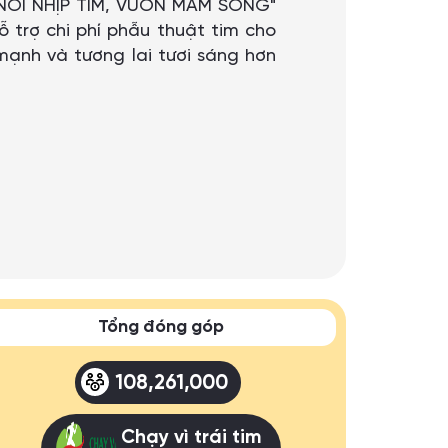
 "NỐI NHỊP TIM, VƯƠN MẦM SỐNG"
 trợ chi phí phẫu thuật tim cho
ạnh và tương lai tươi sáng hơn
Tổng đóng góp
108,261,000
Chạy vì trái tim