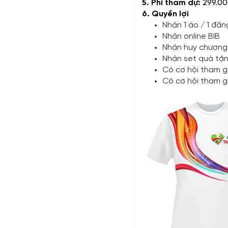
5. Phí tham dự:
299.00
6. Quyền lợi
Nhận 1 áo / 1 đăn
Nhận online BIB
Nhận huy chương,
Nhận set quà tặn
Có cơ hội tham 
Có cơ hội tham g