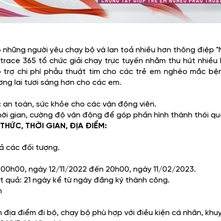
:
 những người yêu chạy bộ và lan toả nhiều hơn thông điệ
trace 365 tổ chức giải chạy trực tuyến nhằm thu hút nhiề
trợ chi phí phẫu thuật tim cho các trẻ em nghèo mắc bện
ng lai tươi sáng hơn cho các em.
an toàn, sức khỏe cho các vận động viên.
ời gian, cường độ vận động để góp phần hình thành thói quen
THỨC, THỜI GIAN, ĐỊA ĐIỂM:
ả các đối tượng.
ừ 00h00, ngày 12/11/2022 đến 20h00, ngày 11/02/2023.
ết quả: 21 ngày kể từ ngày đăng ký thành công.
m
địa điểm đi bộ, chạy bộ phù hợp với điều kiện cá nhân, khuyến