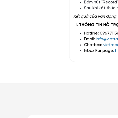
Bấm nút "Record"
Sau khi kết thúc
Kết quả của vận động v
III. THÔNG TIN HỖ TR
Hotline: 0967711
Email:
info@vietr
Chatbox:
vietrac
Inbox Fanpage
:
h