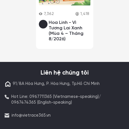
7,362
1,418
Hoa Linh - Vì
Tương Lai Xanh
(Mùa 4 – Tháng
8/2026)
Liên hệ chúng tôi
91/8A Hòa Hưng, P. Hòa Hưng, Tp.Hồ Chí Minh
Hot Line: 0967711365 (Vietnamese-speaking)/
0967474365 (English-speaking)
info@vietrace365.vn