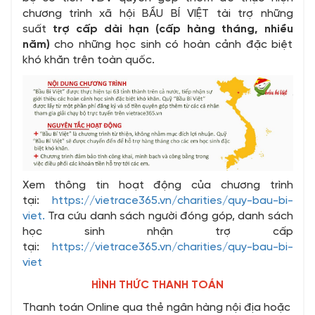
chương trình xã hội BẦU BÍ VIỆT tài trợ những
suất
trợ cấp dài hạn (cấp hàng tháng, nhiều
năm)
cho những học sinh có hoàn cảnh đặc biệt
khó khăn trên toàn quốc.
Xem thông tin hoạt động của chương trình
tại:
https://vietrace365.vn/charities/quy-bau-bi-
viet.
Tra cứu danh sách người đóng góp, danh sách
học sinh nhận trợ cấp
tại:
https://vietrace365.vn/charities/quy-bau-bi-
viet
HÌNH THỨC THANH TOÁN
Thanh toán Online qua thẻ ngân hàng nội địa hoặc