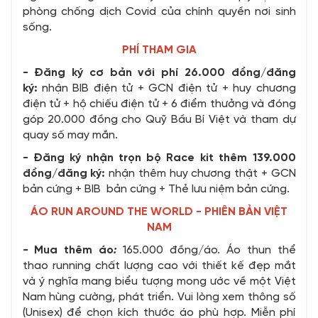
phòng chống dịch Covid của chính quyền nơi sinh
sống.
PHÍ THAM GIA
- Đăng ký cơ bản với phí 26.000 đồng/đăng
ký:
nhận BIB điện tử + GCN điện tử + huy chương
điện tử + hộ chiếu điện tử + 6 điểm thưởng và đóng
góp 20.000 đồng cho Quỹ Bầu Bí Việt và tham dự
quay số may mắn.
- Đăng ký nhận trọn bộ Race kit thêm 139.000
đồng/đăng ký:
nhận thêm huy chương thật + GCN
bản cứng + BIB bản cứng + Thẻ lưu niệm bản cứng.
ÁO RUN AROUND THE WORLD - PHIÊN BẢN VIỆT
NAM
-
Mua thêm áo
:
165.000 đồng/áo. Áo thun thể
thao running chất lượng cao với thiết kế đẹp mắt
và ý nghĩa mang biểu tượng mong ước về một Việt
Nam hùng cường, phát triển. Vui lòng xem thông số
(Unisex) để chọn kích thước áo phù hợp. Miễn phí