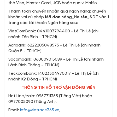
thẻ Visa, Master Card, JCB hoặc qua ví MoMo.
Thanh toán chuyển khoản qua ngân hàng: chuyển
khoản với cú pháp
Mã đơn hàng_Họ tên_SĐT
vào 1
trong các tài khoản Ngân hàng sau:
VietComBank: 0441003794400 - Lê Thị Lễ (chi
nhánh Tân Bình - TPHCM)
Agribank: 6222205048575 - Lê Thị Lễ (chi nhánh
Quận 5 - TPHCM)
Sacombank: 060009015089 - Lê Thị Lễ (chi nhánh
Lãnh Binh Thăng - TPHCM)
Teckcombank: 14023304970017 - Lê Thị Lễ (chi
nhánh Kỳ Đồng - TPHCM)
THÔNG TIN HỖ TRỢ VẬN ĐỘNG VIÊN
Hot Line/zalo: 0967711365 (Tiếng Việt) hoặc
0977005090 (Tiếng Anh).
Email:
info@vietrace365.vn
,