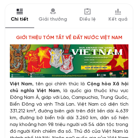
Chi tiết
Giải thưởng
Điều lệ
Kết quả
GIỚI THIỆU TÓM TẮT VỀ ĐẤT NƯỚC VIỆT NAM
Việt Nam
, tên gọi chính thức là
Cộng hòa Xã hội
chủ nghĩa Việt Nam
, là quốc gia thuộc khu vực
Đông Nam Á, giáp với Lào, Campuchia, Trung Quốc,
Biển Đông và vịnh Thái Lan. Việt Nam có diện tích
331.212 km², đường biên giới trên đất liền dài 4.639
km, đường bờ biển trải dài 3.260 km, dân số hiện
nay khoảng hơn 98 triệu người với 54 dân tộc trong
đó người Kinh chiếm đa số. Thủ đô của Việt Nam là