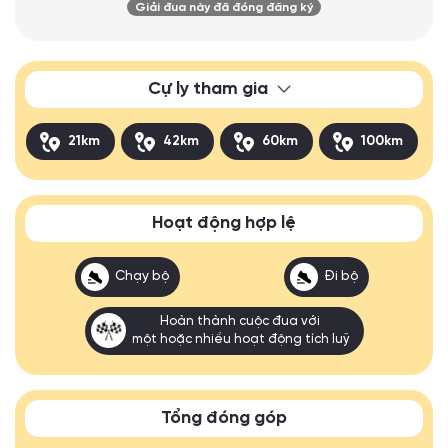
Giải đua này đã đóng đăng ký
Cự ly tham gia
21km
42km
60km
100km
Hoạt động hợp lệ
Chạy bộ
Đi bộ
Hoàn thành cuộc đua với
một hoặc nhiều hoạt động tích luỹ
Tổng đóng góp