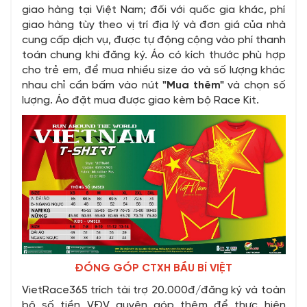
giao hàng tại Việt Nam; đối với quốc gia khác, phí
giao hàng tùy theo vị trí địa lý và đơn giá của nhà
cung cấp dịch vụ, được tự động cộng vào phí thanh
toán chung khi đăng ký. Áo có kích thước phù hợp
cho trẻ em, để mua nhiều size áo và số lượng khác
nhau chỉ cần bấm vào nút
"Mua thêm"
và chọn số
lượng. Áo đặt mua được giao kèm bộ Race Kit.
ĐÓNG GÓP CTXH BẦU BÍ VIỆT
VietRace365 trích tài trợ 20.000đ/đăng ký và toàn
bộ số tiền VĐV quyên góp thêm để thực hiện