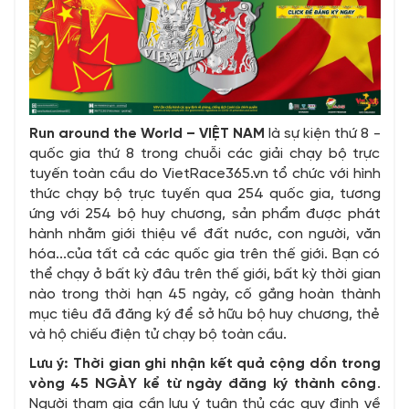
Run around the World – VIỆT NAM
là sự kiện thứ 8 -
quốc gia thứ 8 trong chuỗi các giải chạy bộ trực
tuyến toàn cầu do VietRace365.vn tổ chức với hình
thức chạy bộ trực tuyến qua 254 quốc gia, tương
ứng với 254 bộ huy chương, sản phẩm được phát
hành nhằm giới thiệu về đất nước, con người, văn
hóa...của tất cả các quốc gia trên thế giới. Bạn có
thể chạy ở bất kỳ đâu trên thế giới, bất kỳ thời gian
nào trong thời hạn 45 ngày, cố gắng hoàn thành
mục tiêu đã đăng ký để sở hữu bộ huy chương, thẻ
và hộ chiếu điện tử chạy bộ toàn cầu.
Lưu ý: Thời gian ghi nhận kết quả cộng dồn trong
vòng 45 NGÀY kể từ ngày đăng ký thành công
.
Người tham gia cần lưu ý tuân thủ các quy định về