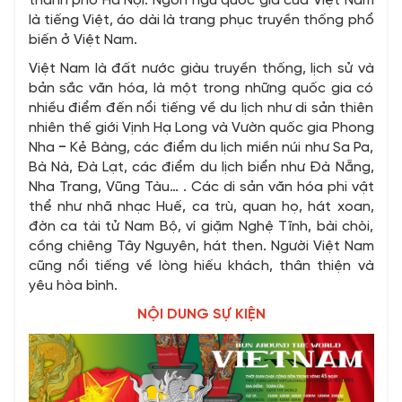
thành phố Hà Nội. Ngôn ngữ quốc gia của Việt Nam
là tiếng Việt, áo dài là trang phục truyền thống phổ
biến ở Việt Nam.
Việt Nam là đất nước giàu truyền thống, lịch sử và
bản sắc văn hóa, là một trong những quốc gia có
nhiều điểm đến nổi tiếng về du lịch như di sản thiên
nhiên thế giới Vịnh Hạ Long và Vườn quốc gia Phong
Nha ‒ Kẻ Bàng, các điểm du lịch miền núi như Sa Pa,
Bà Nà, Đà Lạt, các điểm du lịch biển như Đà Nẵng,
Nha Trang, Vũng Tàu… . Các di sản văn hóa phi vật
thể như nhã nhạc Huế, ca trù, quan họ, hát xoan,
đờn ca tài tử Nam Bộ, ví giặm Nghệ Tĩnh, bài chòi,
cồng chiêng Tây Nguyên, hát then. Người Việt Nam
cũng nổi tiếng về lòng hiếu khách, thân thiện và
yêu hòa bình.
NỘI DUNG SỰ KIỆN