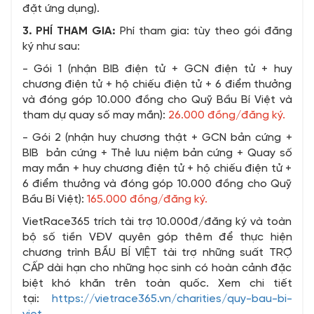
đặt ứng dụng).
3. PHÍ THAM GIA:
Phí tham gia: tùy theo gói đăng
ký như sau:
- Gói 1 (nhận BIB điện tử + GCN điện tử + huy
chương điện tử + hộ chiếu điện tử + 6 điểm thưởng
và đóng góp 10.000 đồng cho Quỹ Bầu Bí Việt và
tham dự quay số may mắn):
26.000 đồng/đăng ký.
- Gói 2 (nhận huy chương thật + GCN bản cứng +
BIB bản cứng + Thẻ lưu niệm bản cứng + Quay số
may mắn + huy chương điện tử + hộ chiếu điện tử +
6 điểm thưởng và đóng góp 10.000 đồng cho Quỹ
Bầu Bí Việt):
165.000 đồng/đăng ký.
VietRace365 trích tài trợ 10.000đ/đăng ký và toàn
bộ số tiền VĐV quyên góp thêm để thực hiện
chương trình BẦU BÍ VIỆT tài trợ những suất TRỢ
CẤP dài hạn cho những học sinh có hoàn cảnh đặc
biệt khó khăn trên toàn quốc. Xem chi tiết
tại:
https://vietrace365.vn/charities/quy-bau-bi-