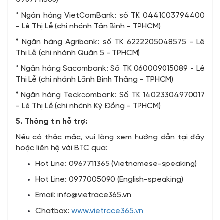
* Ngân hàng VietComBank: số TK 0441003794400
- Lê Thị Lễ (chi nhánh Tân Bình - TPHCM)
* Ngân hàng Agribank: số TK 6222205048575 - Lê
Thị Lễ (chi nhánh Quận 5 - TPHCM)
* Ngân hàng Sacombank: Số TK 060009015089 - Lê
Thị Lễ (chi nhánh Lãnh Binh Thăng - TPHCM)
* Ngân hàng Teckcombank: Số TK 14023304970017
- Lê Thị Lễ (chi nhánh Kỳ Đồng - TPHCM)
5. Thông tin hỗ trợ:
Nếu có thắc mắc, vui lòng xem hướng dẫn tại đây
hoặc liên hệ với BTC qua:
Hot Line: 0967711365 (Vietnamese-speaking)
Hot Line: 0977005090 (English-speaking)
Email: info@vietrace365.vn
Chatbox:
www.vietrace365.vn