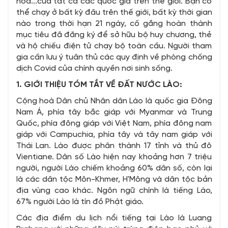
hóa...của tất cả các quốc gia trên thế giới. Bạn có
thể chạy ở bất kỳ đâu trên thế giới, bất kỳ thời gian
nào trong thời hạn 21 ngày, cố gắng hoàn thành
mục tiêu đã đăng ký để sở hữu bộ huy chương, thẻ
và hộ chiếu điện tử chạy bộ toàn cầu. Người tham
gia cần lưu ý tuân thủ các quy định về phòng chống
dịch Covid của chính quyền nơi sinh sống.
1. GIỚI THIỆU TÓM TẮT VỀ ĐẤT NƯỚC LÀO:
Cộng hoà Dân chủ Nhân dân Lào là quốc gia Đông
Nam Á, phía tây bắc giáp với Myanmar và Trung
Quốc, phía đông giáp với Việt Nam, phía đông nam
giáp với Campuchia, phía tây và tây nam giáp với
Thái Lan. Lào được phân thành 17 tỉnh và thủ đô
Vientiane. Dân số Lào hiện nay khoảng hơn 7 triệu
người, người Lào chiếm khoảng 60% dân số, còn lại
là các dân tộc Môn-Khmer, H'Mông và dân tộc bản
địa vùng cao khác. Ngôn ngữ chính là tiếng Lào,
67% người Lào là tín đồ Phật giáo.
Các địa điểm du lịch nổi tiếng tại Lào là Luang