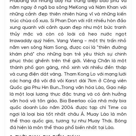
Prabang với những dãy núi trùng điệp bao phủ và
nằm ngay ở ngã ba sông MeKong và Nậm Khan với
những cảnh đẹp thiên nhiên hùng vĩ và những kiến
trúc chùa cổ xưa. Si Phan Don với rất nhiều hòn đảo
xung quanh với cảnh quan đẹp như một bức tranh
thủy mặc và còn có loài cá heo nước ngọt
Irrawaddy quý hiếm. Vang Vieng - một thị trấn nhỏ
nằm ven sông Nam Song, được coi là "thiên đường
khám phá" cho những bạn trẻ yêu thích sự chinh
phục thác ghềnh trên thế giới. Viêng Chăn là một
thành phố gọn gàng, nhỏ xinh với nhiều đền tháp
và cung điện dát vàng. Tham Kong Lo với mạng lưới
các hang đá vôi đá vôi Karst dài 7km ở Công viên
Quốc gia Phu Hin Bun…Trong văn hóa Lào, Gạo nếp
là một loại lương thực đặc trưng và có ảnh hưởng
văn hoá và tôn giáo. Bia Beerlao của nhà máy bia
quốc doanh Lào năm 2004 được tạp chí Time ca
ngợi là loại bia tốt nhất châu Á. Muay Lào là môn
thể thao quốc gia, tương tự như Muay Thái. Bóng
đá hiện là môn thể thao phổ biến nhất tại Lào.