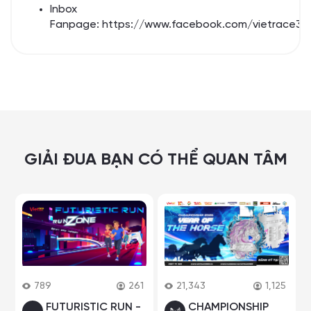
Inbox
Fanpage:
https://www.facebook.com/vietrace36
GIẢI ĐUA BẠN CÓ THỂ QUAN TÂM
789
261
21,343
1,125
FUTURISTIC RUN -
CHAMPIONSHIP