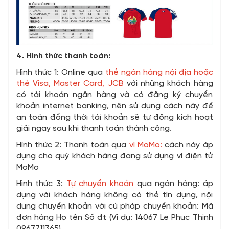
4. Hình thức thanh toán:
Hình thức 1: Online qua
thẻ ngân hàng nội địa hoặc
thẻ Visa, Master Card, JCB
với những khách hàng
có tài khoản ngân hàng và có đăng ký chuyển
khoản internet banking, nên sử dụng cách này để
an toàn đồng thời tài khoản sẽ tự động kích hoạt
giải ngay sau khi thanh toán thành công.
Hình thức 2: Thanh toán qua
ví MoMo:
cách này áp
dụng cho quý khách hàng đang sử dụng ví điện tử
MoMo
Hình thức 3:
Tự chuyển khoản
qua ngân hàng: áp
dụng với khách hàng không có thẻ tín dụng, nội
dung chuyển khoản với cú pháp chuyển khoản: Mã
đơn hàng Họ tên Số đt (Ví dụ: 14067 Le Phuc Thinh
0967711365)