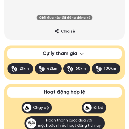
Giải đua này đã đóng đăng ký
Chia sẻ
Cự ly tham gia
21km
42km
60km
100km
Hoạt động hợp lệ
Chạy bộ
Đi bộ
Hoàn thành cuộc đua với
một hoặc nhiều hoạt động tích luỹ