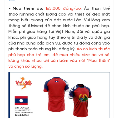
viet
.
-
Mua thêm áo
:
165.000 đồng/áo
. Áo thun thể
thao running chất lượng cao với thiết kế đẹp mắt
mang biểu tượng của đất nước Lào. Vui lòng xem
thông số (Unisex) để chọn kích thước áo phù hợp.
Miễn phí giao hàng tại Việt Nam; đối với quốc gia
khác, phí giao hàng tùy theo vị trí địa lý và đơn giá
của nhà cung cấp dịch vụ, được tự động cộng vào
phí thanh toán chung khi đăng ký.
Áo có kích thước
phù hợp cho trẻ em, để mua nhiều size áo và số
lượng khác nhau chỉ cần bấm vào nút "Mua thêm"
và chọn số lượng.