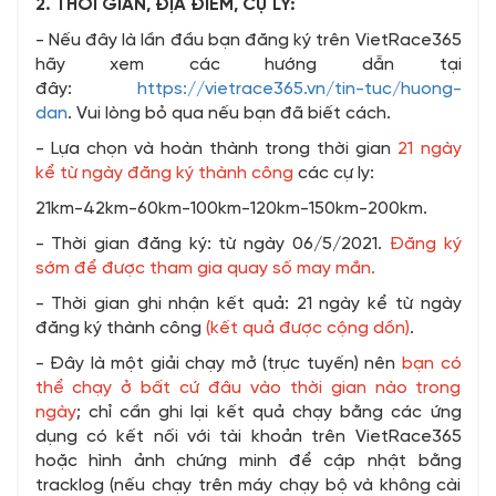
2. THỜI GIAN, ĐỊA ĐIỂM, CỰ LY:
- Nếu đây là lần đầu bạn đăng ký trên VietRace365
hãy xem các hướng dẫn tại
đây:
https://vietrace365.vn/tin-tuc/huong-
dan
. Vui lòng bỏ qua nếu bạn đã biết cách.
- Lựa chọn và hoàn thành trong thời gian
21 ngày
kể từ ngày đăng ký thành công
các cự ly:
21km-42km-60km-100km-120km-150km-200km.
- Thời gian đăng ký: từ ngày 06/5/2021.
Đăng ký
sớm để được tham gia quay số may mắn.
- Thời gian ghi nhận kết quả: 21 ngày kể từ ngày
đăng ký thành công
(kết quả được cộng dồn)
.
- Đây là một giải chạy mở (trực tuyến) nên
bạn có
thể chạy ở bất cứ đâu vào thời gian nào trong
ngày
; chỉ cần ghi lại kết quả chạy bằng các ứng
dụng có kết nối với tài khoản trên VietRace365
hoặc hình ảnh chứng minh để cập nhật bằng
tracklog (nếu chạy trên máy chạy bộ và không cài