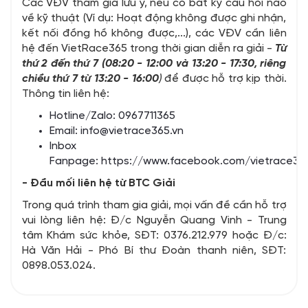
Các VĐV tham gia lưu ý, nếu có bất kỳ câu hỏi nào
về kỹ thuật (Ví dụ: Hoạt động không được ghi nhận,
kết nối đồng hồ không được,...), các VĐV cần liên
hệ đến VietRace365 trong thời gian diễn ra giải -
Từ
thứ 2 đến thứ 7 (08:20 - 12:00 và 13:20 - 17:30, riêng
chiều thứ 7 từ 13:20 - 16:00
)
để được hỗ trợ kịp thời.
Thông tin liên hệ:
Hotline/Zalo: 0967711365
Email:
info@vietrace365.vn
Inbox
Fanpage:
https://www.facebook.com/vietrace36
- Đầu mối liên hệ từ BTC Giải
Trong quá trình tham gia giải, mọi vấn đề cần hỗ trợ
vui lòng liên hệ: Đ/c Nguyễn Quang Vinh - Trung
tâm Khám sức khỏe, SĐT: 0376.212.979 hoặc Đ/c:
Hà Văn Hải - Phó Bí thư Đoàn thanh niên, SĐT:
0898.053.024.