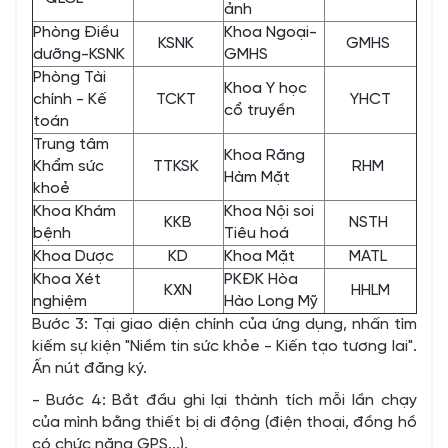
ảnh
Phòng Điều
Khoa Ngoại-
KSNK
GMHS
dưỡng-KSNK
GMHS
Phòng Tài
Khoa Y học
chính - Kế
TCKT
YHCT
cổ truyền
toán
Trung tâm
Khoa Răng
Khẩm sức
TTKSK
RHM
Hàm Mặt
khoẻ
Khoa Khám
Khoa Nội soi
KKB
NSTH
bệnh
Tiêu hoá
Khoa Dược
KD
Khoa Mặt
MATL
Khoa Xét
PKĐK Hòa
KXN
HHLM
nghiệm
Hào Long Mỹ
Bước 3: Tại giao diện chính của ứng dụng, nhấn tìm
kiếm sự kiện "Niềm tin sức khỏe - Kiến tạo tương lai".
Ấn nút đăng ký.
- Bước 4: Bắt đầu ghi lại thành tích mỗi lần chạy
của mình bằng thiết bị di động (điện thoại, đồng hồ
có chức năng GPS...).