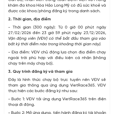
khám đa khoa Hòa Hảo Long Mỹ có đủ sức khoẻ và
được các khoa/phòng đăng ký trong danh sách.
2. Thời gian, địa điểm
- Thời gian (300 ngày): Từ 0 giờ 00 phút ngày
27/02/2026 đến 23 giờ 59 phút ngày 23/12/2026,
Vận động viên (VĐV) có thể bắt đầu tham gia vào
bất kỳ thời điểm nào trong khoảng thời gian này).
- Địa điểm: VĐV chủ động lựa chọn địa điểm chạy
ngoài trời phù hợp với điều kiện cá nhân (không
chạy trên máy chạy bộ).
3. Quy trình đăng ký và tham gia
Đây là hình thức chạy bộ trực tuyến nên VĐV sẽ
tham gia thông qua ứng dụng VietRace365. VĐV
thực hiện các bước đăng ký như sau:
- Bước 1: VĐV tải ứng dụng VietRace365 trên điện
thoại đi động.
- Bước 2: Mở ứng dụng, tiến hành đăng ký tài khoản