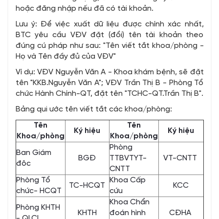
hoặc đăng nhập nếu đã có tài khoản.
Lưu ý: Để việc xuất dữ liệu được chính xác nhất,
BTC yêu cầu VĐV đặt (đổi) tên tài khoản theo
đúng cú pháp như sau: "Tên viết tắt khoa/phòng -
Họ và Tên đầy đủ của VĐV"
Ví dụ: VĐV Nguyễn Văn A - Khoa khám bệnh, sẽ đặt
tên "KKB.Nguyễn Văn A"; VĐV Trần Thị B - Phòng Tổ
chức Hành Chính-QT, đặt tên "TCHC-QT.Trần Thị B".
Bảng qui ước tên viết tắt các khoa/phòng:
Tên
Tên
Ký hiệu
Ký hiệu
Khoa/phòng
Khoa/phòng
Phòng
Ban Giám
BGĐ
TTBVTYT-
VT-CNTT
đôc
CNTT
Phòng Tổ
Khoa Cấp
TC-HCQT
KCC
chức- HCQT
cứu
Khoa Chẩn
Phòng KHTH
KHTH
đoán hình
CĐHA
- QLCL