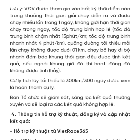
Lưu ý:
VĐV được tham gia vào bất kỳ thời điểm nào
trong khoảng thời gian giải chạy diễn ra và được
chạy nhiều lần trong 1 ngày, không giới hạn thời gian
chạy trong ngày, tốc độ trung bình hợp lệ (tốc độ
trung bình chậm nhất 15phút/km; tốc độ trung bình
nhanh nhất 4 phút/km), quãng đường tối thiểu mỗi
lần chạy không được dưới 01 km, chạy bộ hay đi bộ
nhanh đảm bảo khung thời gian đều được tính kết
quả, nếu ngoài khung giờ đó thì hoạt động đó
không được tính (hủy).
Cự ly tích lũy tối thiếu là 300km/300 ngày được xem
là hoàn thành cự ly.
Ban Tổ chức sẽ giám sát, sàng lọc kết quả thường
xuyên và sẽ loại ra các kết quả không hợp lệ.
4. Thông tin hỗ trợ kỹ thuật, đăng ký và cập nhật
kết quả:
- Hỗ trợ kỹ thuật từ VietRace365