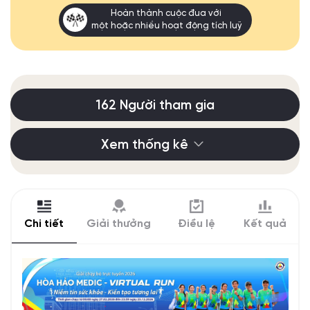
Hoàn thành cuộc đua với
một hoặc nhiều hoạt động tích luỹ
162 Người tham gia
Xem thống kê
Chi tiết
Giải thưởng
Điều lệ
Kết quả