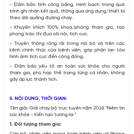
- Đảm bảo tính công bằng, minh bạch trong quá
trình ghi nhận kết quả, thông qua ứng dụng/thiết bị
theo dõi quãng đường chạy.
- Khuyến khích 100% khoa/phòng tham gia, tạo
phong trào thi đua sôi nôi, tích cực.
- Truyền thông rộng rãi trong nội bộ và trên các
kênh chính thức của bệnh viện, góp phần lan tỏa
hình ảnh tích cực đến cộng đồng.
- Đảm bảo yếu tố an toàn sức khỏe cho người
tham gia, phù hợp thể trạng từng cá nhân, không
gây áp lực thành tích.
II. NỘI DUNG, THỜI GIAN:
Tên giải: Giải chạy bộ trực tuyến năm 2026 "Niềm tin
sức khỏe - Kiến tạo tương lai "
1. Đối tượng tham gia:
Cán bộ, nhân viên trong toàn bệnh viện và Phòng