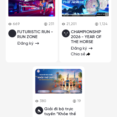
669
231
21,201
1,124
FUTURISTIC RUN -
CHAMPIONSHIP
RUN ZONE
2026 - YEAR OF
THE HORSE
Đăng ký
Đăng ký
Chia sẻ
380
19
Giải đi bộ trực
tuyến “Khỏe thể