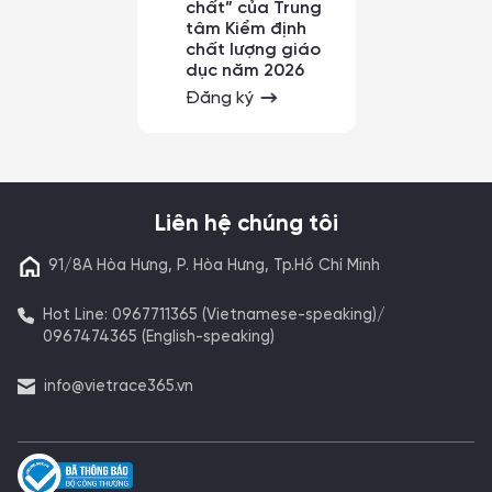
chất” của Trung
tâm Kiểm định
chất lượng giáo
dục năm 2026
Đăng ký
Liên hệ chúng tôi
91/8A Hòa Hưng, P. Hòa Hưng, Tp.Hồ Chí Minh
Hot Line: 0967711365 (Vietnamese-speaking)/
0967474365 (English-speaking)
info@vietrace365.vn