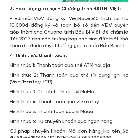
3. Hoạt động xã hội - Chương trình BẦU BÍ VIỆT:
- Với mỗi VĐV đăng ký, VietRace365 trích tài trợ
10.000đ/đăng ký và toàn bộ số tiền VĐV quyên
góp thêm cho Chương trình Bầu Bí Việt để chăm lo
Tết 2023 cho các trường hợp học sinh đặc biệt khó
khăn đã được duyệt hưởng gói trợ cấp Bầu Bí Việt.
4. Hình thức thanh toán:
Hình thức 1: Thanh toán qua thẻ ATM nội địa
Hình thức 2: Thanh toán qua thẻ tín dụng, ghi nợ
(Visa/Master/JCB)
Hình thức 3: Thanh toán qua ví MoMo
Hình thức 4: Thanh toán qua ví ZaloPay
Hình thức 5: Thanh toán qua ví Moca
Hình thức 6: Tự chuyển khoản qua ngân hàng
Cú pháp chuyển khoản: Mã đơn hàng_Họ tên_Số