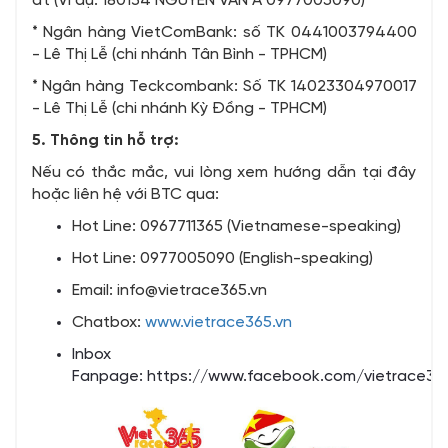
đt (Ví dụ: 180134 NGUYEN VAN A 0977005090)
* Ngân hàng VietComBank: số TK 0441003794400
- Lê Thị Lễ (chi nhánh Tân Bình - TPHCM)
* Ngân hàng Teckcombank: Số TK 14023304970017
- Lê Thị Lễ (chi nhánh Kỳ Đồng - TPHCM)
5. Thông tin hỗ trợ:
Nếu có thắc mắc, vui lòng xem hướng dẫn tại đây
hoặc liên hệ với BTC qua:
Hot Line: 0967711365 (Vietnamese-speaking)
Hot Line: 0977005090 (English-speaking)
Email: info@vietrace365.vn
Chatbox:
www.vietrace365.vn
Inbox
Fanpage:
https://www.facebook.com/vietrace36