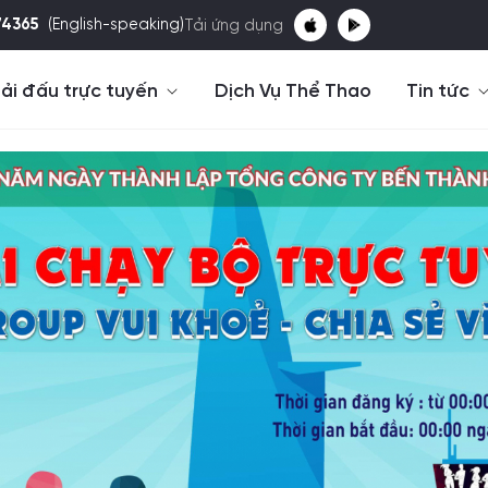
74365
(English-speaking)
Tải ứng dụng
ải đấu trực tuyến
Dịch Vụ Thể Thao
Tin tức