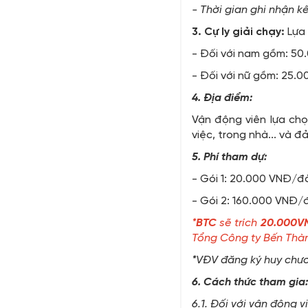
- Thời gian ghi nhận kế
3. Cự ly giải chạy:
Lựa 
- Đối với nam gồm: 50
- Đối với nữ gồm: 25.
4. Địa điểm:
Vận động viên lựa chọ
việc, trong nhà... và đ
5. Phí tham dự:
- Gói 1: 20.000 VNĐ/đă
- Gói 2: 160.000 VNĐ/đ
*
BTC
sẽ trích
20.000V
Tổng Công ty Bến Thà
*VĐV đăng ký huy chươ
6. Cách thức tham gia:
6.1. Đối với vận động 