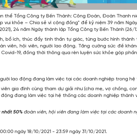
àn thể Tổng Công ty Bến Thành: Công Đoàn, Đoàn Thanh niên,
 vui khỏe – Chia sẻ vì cộng đồng" để kỷ niệm 39 năm N
/2021), 24 năm Ngày thành lập Tổng Công ty Bến Thành (26/1
, bổ ích, thúc đẩy tinh thần tự giác, từng bước hình thành
̀n viên, hội viên, người lao động. Tăng cường sức đề kh
h Covid-19, đồng thời thông qua rèn luyện sức khỏe góp phầ
 người lao động đang làm việc tại các doanh nghiệp trong h
viên gia đình cùng tham dự giải như (cha mẹ, vợ chồng, c
ao động đang làm việc tại hệ thống các doanh nghiệp thành v
t nhất 50%
đoàn viên, hội viên đang làm việc tại các doanh n
00:00 ngày 18/10/2021 - 23:59 ngày 31/10/2021.