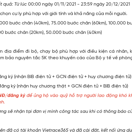
t quả: Từ lúc
00:00 ngày 01/11/2021 - 23:59 ngày 20/12/2021
chọn cự ly phù hợp với giới tính và khả năng của mỗi người.
.000 bước chân (40km), 75.000 bước chân (60km), 100.000 b
000 bước chân (20km), 50.000 bước chân (40km)
n địa điểm đi bộ, chạy bộ phù hợp với điều kiện cá nhân, k
ảm bảo nguyên tắc 5K theo khuyến cáo của Bộ y tế về phò
ng ký (nhận BIB điện tử + GCN điện tử + huy chương điện tử)
ăng ký (nhận huy chương thật + GCN điện tử + BIB điện tử)
NĐ/đăng ký
để
ủng hộ vào quỹ hỗ trợ người lao động khó k
nh.
ng sẽ nhận tại đơn vị mình công tác sau khi có thông báo c
viên đã có tài khoản Vietrace365 và đã cài đặt, kết nối ứng d