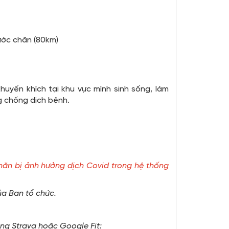
ước chân (80km)
huyến khích tại khu vực mình sinh sống, làm
ng chống dịch bệnh.
hăn bị ảnh hưởng dịch Covid trong hệ thống
ủa Ban tổ chức.
ụng Strava hoặc Google Fit: