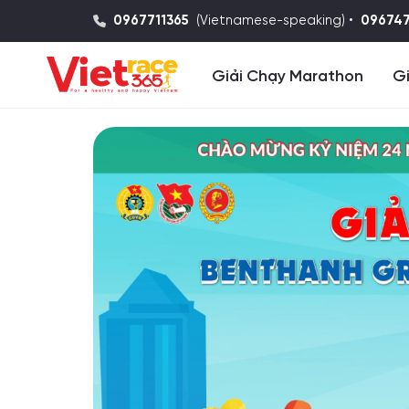
0967711365
(Vietnamese-speaking) •
09674
Giải Chạy Marathon
Gi