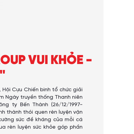
ROUP VUI KHỎE -
"
Hội Cựu Chiến binh tổ chức giải
 năm Ngày truyền thống Thanh niên
ông ty Bến Thành (26/12/1997-
ình thành thói quen rèn luyện vận
g cường sức đề kháng của mỗi cá
ua rèn luyện sức khỏe góp phần