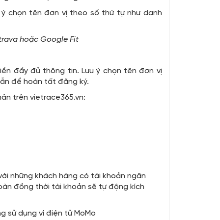
u ý chọn tên đơn vị theo số thứ tự như danh
trava hoặc Google Fit
điền đầy đủ thông tin. Lưu ý chọn tên đơn vị
dẫn để hoàn tất đăng ký.
hân trên vietrace365.vn:
với những khách hàng có tài khoản ngân
àn đồng thời tài khoản sẽ tự động kích
g sử dụng ví điện tử MoMo