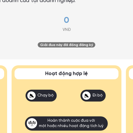
h doanh của tại doanh nghiệp.
0
VNĐ
Giải đua này đã đóng đăng ký
Hoạt động hợp lệ
Chạy bộ
Đi bộ
Hoàn thành cuộc đua với
một hoặc nhiều hoạt động tích luỹ