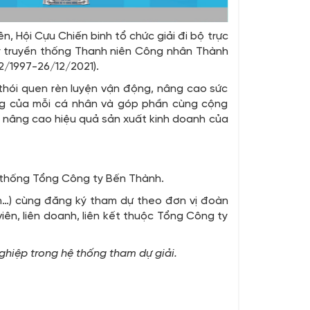
 Hội Cựu Chiến binh tổ chức giải đi bộ trực
gày truyền thống Thanh niên Công nhân Thành
2/1997-26/12/2021).
 thói quen rèn luyện vận động, nâng cao sức
áng của mỗi cá nhân và góp phần cùng cộng
n nâng cao hiệu quả sản xuất kinh doanh của
ệ thống Tổng Công ty Bến Thành.
on…) cùng đăng ký tham dự theo đơn vị đoàn
iên, liên doanh, liên kết thuộc Tổng Công ty
ghiệp trong hệ thống tham dự giải.