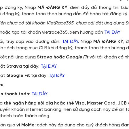
iếp đăng ký, Nhập
MÃ ĐĂNG KÝ
, điền đầy đủ thông tin. Lư
i đăng ký, thanh toán theo hướng dẫn để hoàn tất đăng ký.
viên chưa có tài khoản VietRace365, chưa cài đặt ứng dụng S
 hoặc tạo tài khoản vietrace365, xem hướng dẫn
TẠI ĐÂY
ải, truy cập vào đường dẫn:
TẠI ĐÂY
. Nhập
MÃ ĐĂNG KÝ
, 
nh sách trong mục CLB khi đăng ký, thanh toán theo hướng 
 kết nối ứng dụng
Strava hoặc
Google Fit
với tài khoản cá n
đặt
Strava
tại đây:
TẠI ĐÂY
đặt
Google Fit
tại đây:
TẠI ĐÂY
n:
ẫn thanh toán
:
TẠI ĐÂY
ua
thẻ ngân hàng nội địa hoặc thẻ Visa, Master Card, JCB
uyển khoản internet banking, nên sử dụng cách này để an to
 thanh toán thành công.
toán qua
ví MoMo
: cách này áp dụng cho quý khách hàng đan