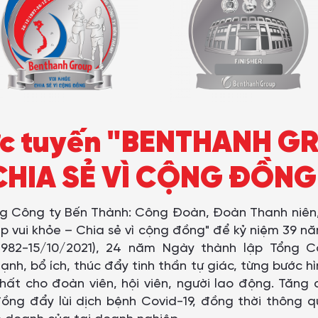
rực tuyến "BENTHANH G
CHIA SẺ VÌ CỘNG ĐỒNG
ng Công ty Bến Thành: Công Đoàn, Đoàn Thanh niên, 
 vui khỏe – Chia sẻ vì cộng đồng" để kỷ niệm 39
982-15/10/2021), 24 năm Ngày thành lập Tổng C
ạnh, bổ ích, thúc đẩy tinh thần tự giác, từng bước h
ất cho đoàn viên, hội viên, người lao động. Tăn
ồng đẩy lùi dịch bệnh Covid-19, đồng thời thông q