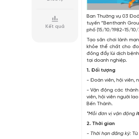
Ban Thường vụ 03 Đo
tuyến “Benthanh Group
Kết quả
phố (15/10/1982-15/10
Tạo sân chơi lành mạnh
khỏe thể chất cho đoa
đồng đẩy lùi dịch bện
tại doanh nghiệp.
1. Đối tượng
- Đoàn viên, hội viên,
- Vận động các thành 
viên, hội viên người l
Bến Thành.
*Mỗi đơn vị vận động
í
2. Thời gian
- Thời hạn đăng ký:
Từ 