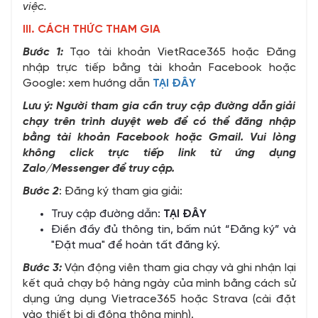
việc.
III. CÁCH THỨC THAM GIA
Bước 1:
Tạo tài khoản VietRace365 hoặc Đăng
nhập trực tiếp bằng tài khoản Facebook hoặc
Google: xem hướng dẫn
TẠI ĐÂY
Lưu ý: Người tham gia cần truy cập đường dẫn giải
chạy trên trình duyệt web để có thể đăng nhập
bằng tài khoản Facebook hoặc Gmail. Vui lòng
không click trực tiếp link từ ứng dụng
Zalo/Messenger để truy cập.
Bước 2
: Đăng ký tham gia giải:
Truy cập đường dẫn
:
TẠI ĐÂY
Điền đầy đủ thông tin, bấm nút “Đăng ký” và
"Đặt mua" để hoàn tất đăng ký.
Bước 3:
Vận động viên tham gia chạy và ghi nhận lại
kết quả chạy bộ hàng ngày của mình bằng cách sử
dụng ứng dụng Vietrace365 hoặc Strava (cài đặt
vào thiết bị di động thông minh).