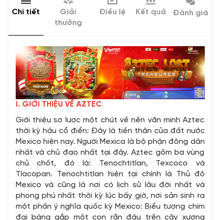
Chi tiết
Giải
Điều lệ
Kết quả
Đánh giá
thưởng
I. GIỚI THIỆU VỀ AZTEC
Giới thiệu sơ lược một chút về nền văn minh Aztec
thời kỳ hậu cổ điển: Đây là tiền thân của đất nước
Mexico hiện nay. Người Mexica là bộ phận đông dân
nhất và chủ đạo nhất tại đây. Aztec gồm ba vùng
chủ chốt, đó là: Tenochtitlan, Texcoco và
Tlacopan. Tenochtitlan hiện tại chính là Thủ đô
Mexico và cũng là nơi có lịch sử lâu đời nhất và
phong phú nhất thời kỳ lúc bấy giờ, nơi sản sinh ra
một phần ý nghĩa quốc kỳ Mexico: Biểu tượng chim
đại bàng gắp một con rắn đậu trên cây xương