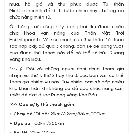
mưa, hô gió và thu phục được Tử thần
Mictlantecuhtli để đạt được chiếc huy chương có
chức năng miễn tử.
Ở chặng cuối cùng này, bạn phải tìm được chiếc
chìa khóa vạn năng của Thần Mặt Trời
Huitzilopochtli. Với sức mạnh của 3 vị thần đã được
tập hợp đầy đủ qua 3 chặng, bạn sẽ dễ dàng vượt
qua được thử thách này để có thể sở hữu Rương
Vàng Kho Báu.
Lưu ý:
Đối với những người chơi chưa tham gia
nhiệm vụ thứ 1, thứ 2 hay thứ 3, các bạn vẫn có thể
tham gia nhiệm vụ này. Tuy nhiên, bạn sẽ gặp nhiều
khó khăn hơn khi không có đủ các chức năng cần
thiết để đạt được Rương Vàng Kho Báu.
>>> Các cự ly thử thách gồm:
+
Chạy bộ/Đi bộ:
21km/42km/84km/100km
+
Đạp xe:
100km/200km