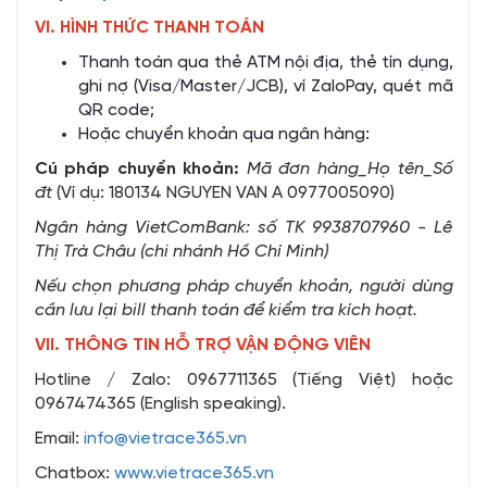
VI. HÌNH THỨC THANH TOÁN
Thanh toán qua thẻ ATM nội địa, thẻ tín dụng,
ghi nợ (Visa/Master/JCB), ví ZaloPay, quét mã
QR code;
Hoặc chuyển khoản qua ngân hàng:
Cú pháp chuyển khoản:
Mã đơn hàng_Họ tên_Số
đt
(Ví dụ: 180134 NGUYEN VAN A 0977005090)
Ngân hàng VietComBank: số TK 9938707960 - Lê
Thị Trà Châu (chi nhánh Hồ Chí Minh)
Nếu chọn phương pháp chuyển khoản, người dùng
cần lưu lại bill thanh toán để kiểm tra kích hoạt.
VII. THÔNG TIN HỖ TRỢ VẬN ĐỘNG VIÊN
Hotline / Zalo: 0967711365 (Tiếng Việt) hoặc
0967474365 (English speaking).
Email:
info@vietrace365.vn
Chatbox:
www.vietrace365.vn