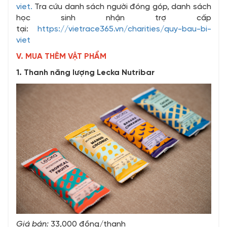
viet.
Tra cứu danh sách người đóng góp, danh sách
học sinh nhận trợ cấp
tại:
https://vietrace365.vn/charities/quy-bau-bi-
viet
V. MUA THÊM VẬT PHẨM
1. Thanh năng lượng Lecka Nutribar
Giá bán:
33,000 đồng/thanh