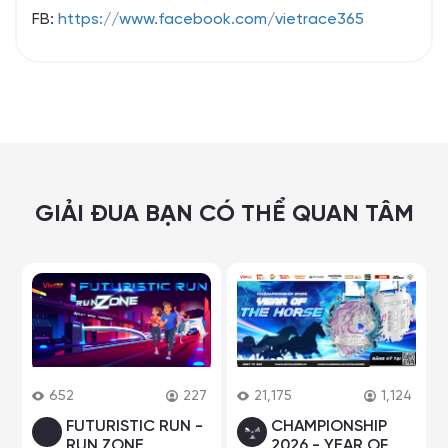
FB:
https://www.facebook.com/vietrace365
GIẢI ĐUA BẠN CÓ THỂ QUAN TÂM
652
227
21,175
1,124
FUTURISTIC RUN -
CHAMPIONSHIP
RUN ZONE
2026 - YEAR OF