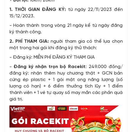
+
Bơi lội:
10km/20km
1. THỜI GIAN ĐĂNG KÝ:
từ ngày 22/11/2023 đến
15/12/2023.
- Hoàn thành trong vòng 21 ngày kể từ ngày đăng
ký thành công.
2. PHÍ THAM GIA:
người tham gia có thể lựa chọn
một trong hai gói khi đăng ký thử thách:
- Đăng ký: MIỄN PHÍ ĐĂNG KÝ THAM GIA
-
Đăng ký nhận trọn bộ Racekit
: 249.000 đồng/
đăng ký: nhận thêm huy chương thật + GCN bản
cứng ép plastic + 1 gói mật ong năng lượng (số
lượng có hạn) + 6 điểm thưởng tích lũy + 1 điểm
thành viên + 1 vé tự quay số may mắn các phần quà
giá trị.