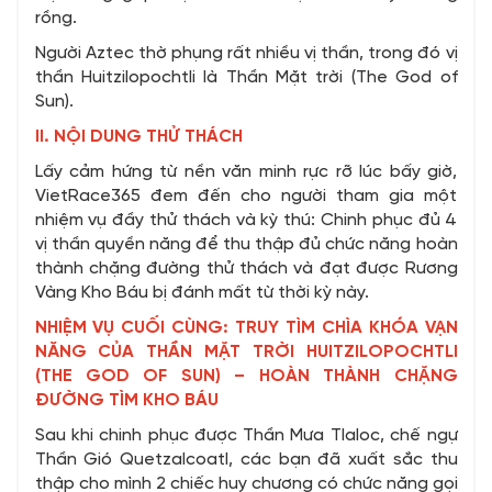
rồng.
Người Aztec thờ phụng rất nhiều vị thần, trong đó vị
thần Huitzilopochtli là Thần Mặt trời (The God of
Sun).
II. NỘI DUNG THỬ THÁCH
Lấy cảm hứng từ nền văn minh rực rỡ lúc bấy giờ,
VietRace365 đem đến cho người tham gia một
nhiệm vụ đầy thử thách và kỳ thú: Chinh phục đủ 4
vị thần quyền năng để thu thập đủ chức năng hoàn
thành chặng đường thử thách và đạt được Rương
Vàng Kho Báu bị đánh mất từ thời kỳ này.
NHIỆM VỤ CUỐI CÙNG: TRUY TÌM
CHÌA KHÓA VẠN
NĂNG CỦA THẦN MẶT TRỜI HUITZILOPOCHTLI
(THE GOD OF SUN)
– HOÀN THÀNH CHẶNG
ĐƯỜNG TÌM KHO BÁU
Sau khi chinh phục được Thần Mưa Tlaloc, chế ngự
Thần Gió Quetzalcoatl, các bạn đã xuất sắc thu
thập cho mình 2 chiếc huy chương có chức năng gọi