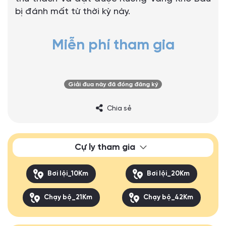
bị đánh mất từ thời kỳ này.
Miễn phí tham gia
Giải đua này đã đóng đăng ký
Chia sẻ
Cự ly tham gia
Bơi lội_10Km
Bơi lội_20Km
Chạy bộ_21Km
Chạy bộ_42Km