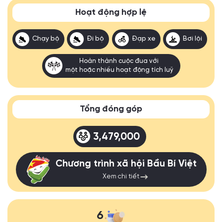
Hoạt động hợp lệ
Chạy bộ
Đi bộ
Đạp xe
Bơi lội
Hoàn thành cuộc đua với
một hoặc nhiều hoạt động tích luỹ
Tổng đóng góp
3,479,000
Chương trình xã hội Bầu Bí Việt
Xem chi tiết
6