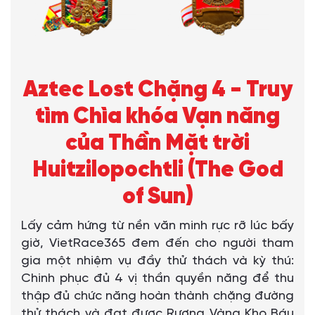
Aztec Lost Chặng 4 - Truy
tìm Chìa khóa Vạn năng
của Thần Mặt trời
Huitzilopochtli (The God
of Sun)
Lấy cảm hứng từ nền văn minh rực rỡ lúc bấy
giờ, VietRace365 đem đến cho người tham
gia một nhiệm vụ đầy thử thách và kỳ thú:
Chinh phục đủ 4 vị thần quyền năng để thu
thập đủ chức năng hoàn thành chặng đường
thử thách và đạt được Rương Vàng Kho Báu