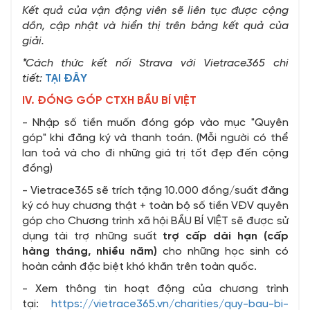
Kết quả của vận động viên sẽ liên tục được cộng
dồn, cập nhật và hiển thị trên bảng kết quả của
giải.
*Cách thức kết nối Strava với Vietrace365 chi
tiết:
TẠI ĐÂY
IV. ĐÓNG GÓP CTXH BẦU BÍ VIỆT
- Nhập số tiền muốn đóng góp vào mục "Quyên
góp" khi đăng ký và thanh toán. (Mỗi người có thể
lan toả và cho đi những giá trị tốt đẹp đến cộng
đồng)
- Vietrace365 sẽ trích tặng 10.000 đồng/suất đăng
ký có huy chương thật + toàn bộ số tiền VĐV quyên
góp cho Chương trình xã hội BẦU BÍ VIỆT sẽ được sử
dụng tài trợ những suất
trợ cấp dài hạn (cấp
hàng tháng, nhiều năm)
cho những học sinh có
hoàn cảnh đặc biệt khó khăn trên toàn quốc.
- Xem thông tin hoạt động của chương trình
tại:
https://vietrace365.vn/charities/quy-bau-bi-