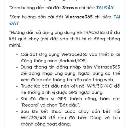
*Xem hướng dẫn cài đặt
Strava
chi tiết:
TẠI ĐÂY
*
Xem hướng dẫn cài đặt
Vietrace365
chi tiết
:
TẠI
ĐÂY
*Hướng dẫn sử dụng ứng dụng VIETRACE365 để đo
kết quả chạy (cài đặt vào thiết bị di động thông
minh).
Cài đặt ứng dụng Vietrace365 vào thiết bị di
động thông minh (Android/IOS).
Dùng thông tin đăng nhập trên Vietrace365
để đăng nhập ứng dụng. Người dùng có thể
xem được các thông tin trên nền tảng web.
Trước lúc bắt đầu nên kết nối Wifi/3G/4G để
hệ thống định vị được GPS người dùng.
Khi đã định vị GPS thành công, bấm nút
"Record" và chọn "Bắt đầu".
Sau khi kết thúc cuộc chạy cần kết nối
Wifi/3G/4G để sau đó bấm Dừng và Lưu
thành công hoạt động.